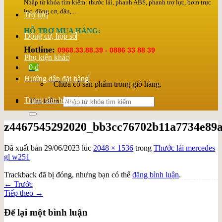
Nhập từ khóa tìm kiếm: thước lái, phanh ABS, phanh trợ lực, bơm trực
lực, động cơ, dầu,...
Trợ lực
HỖ TRỢ MUA HÀNG:
Động cơ, hộp số
Hotline:
0968.33.88.39 - 0886 33 88 39
Phụ kiện khác
0
₫
Hướng dẫn đặt hàng
Chưa có sản phẩm trong giỏ hàng.
Trung tâm hỗ trợ
Tìm kiếm:
z4467545292020_bb3cc76702b11a7734e89
Đã xuất bản
29/06/2023
lúc
2048 × 1536
trong
Thước lái mercedes
gl w251
Trackback đã bị đóng, nhưng bạn có thể
đăng bình luận
.
←
Trước
Tiếp theo
→
Để lại một bình luận