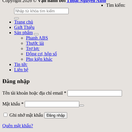
Copyright 2026 ©
Vận hành bởi
Thoại Nguyễn Auto
Tìm kiếm:
Trang chủ
Giới Thiệu
Sản phẩm
Phanh ABS
Thước lái
Trợ lực
Động cơ, hộp số
Phụ kiện khác
Tin tức
Liên hệ
Đăng nhập
Tên tài khoản hoặc địa chỉ email
*
Mật khẩu
*
Ghi nhớ mật khẩu
Đăng nhập
Quên mật khẩu?