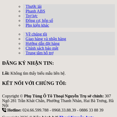
Thước lái
Phanh ABS
Trợ lực
Động cơ, hộp số
Phụ kiện khác
Về chúng tôi
Giao hàng và nhận hàng
Hướng dẫn đặt hàng
Chính sách bảo mật
Trung tâm hỗ trợ
ĐĂNG KÝ NHẬN TIN:
Lỗi:
Không tìm thấy biểu mẫu liên hệ.
KẾT NỐI VỚI CHÚNG TÔI:
Copyright ©
Phụ Tùng Ô Tô Thoại Nguyễn Trụ sở chính:
307
Ngõ 281 Trần Khát Chân, Phường Thanh Nhàn, Hai Bà Trưng, Hà
Nội
Hotline:
024.66.599.788 - 0968.33.88.39 - 0886 33 88 39