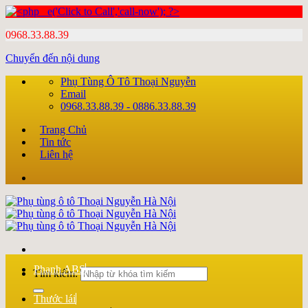
0968.33.88.39
Chuyển đến nội dung
Phụ Tùng Ô Tô Thoại Nguyễn
Email
0968.33.88.39 - 0886.33.88.39
Trang Chủ
Tin tức
Liên hệ
Phanh ABS
Tìm kiếm:
Thước lái