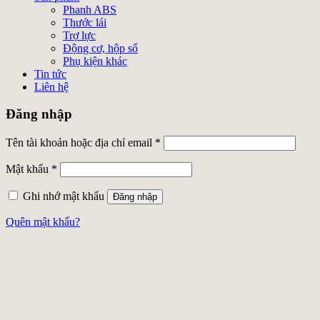
Phanh ABS
Thước lái
Trợ lực
Động cơ, hộp số
Phụ kiện khác
Tin tức
Liên hệ
Đăng nhập
Tên tài khoản hoặc địa chỉ email
*
Mật khẩu
*
Ghi nhớ mật khẩu
Đăng nhập
Quên mật khẩu?