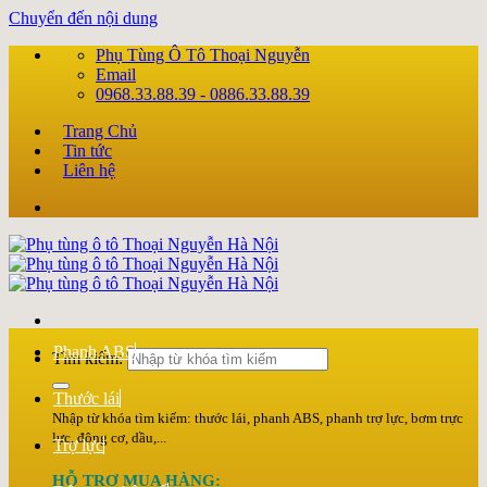
Chuyển đến nội dung
Phụ Tùng Ô Tô Thoại Nguyễn
Email
0968.33.88.39 - 0886.33.88.39
Trang Chủ
Tin tức
Liên hệ
Phanh ABS
Tìm kiếm:
Thước lái
Nhập từ khóa tìm kiếm: thước lái, phanh ABS, phanh trợ lực, bơm trực
lực, động cơ, dầu,...
Trợ lực
HỖ TRỢ MUA HÀNG: