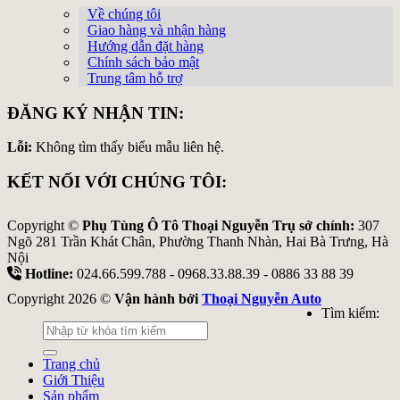
Về chúng tôi
Giao hàng và nhận hàng
Hướng dẫn đặt hàng
Chính sách bảo mật
Trung tâm hỗ trợ
ĐĂNG KÝ NHẬN TIN:
Lỗi:
Không tìm thấy biểu mẫu liên hệ.
KẾT NỐI VỚI CHÚNG TÔI:
Copyright ©
Phụ Tùng Ô Tô Thoại Nguyễn Trụ sở chính:
307
Ngõ 281 Trần Khát Chân, Phường Thanh Nhàn, Hai Bà Trưng, Hà
Nội
Hotline:
024.66.599.788 - 0968.33.88.39 - 0886 33 88 39
Copyright 2026 ©
Vận hành bởi
Thoại Nguyễn Auto
Tìm kiếm:
Trang chủ
Giới Thiệu
Sản phẩm