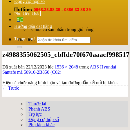
Động cơ, hộp số
Hotline:
0968.33.88.39 - 0886 33 88 39
Phụ kiện khác
0
₫
Hướng dẫn đặt hàng
Chưa có sản phẩm trong giỏ hàng.
Trung tâm hỗ trợ
Tìm kiếm:
z4988355062505_cbffde70f670aaacf998517
Đã xuất bản
22/12/2023
lúc
1536 × 2048
trong
ABS Hyundai
Santafe mã 58910-2B850 (C02)
Hiện cả chức năng bình luận và tạo đường dẫn kết nối bị khóa.
←
Trước
Thước lái
Phanh ABS
Trợ lực
Động cơ, hộp số
Phụ kiện khác