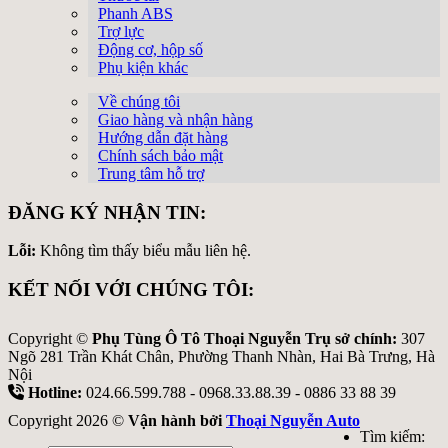
Phanh ABS
Trợ lực
Động cơ, hộp số
Phụ kiện khác
Về chúng tôi
Giao hàng và nhận hàng
Hướng dẫn đặt hàng
Chính sách bảo mật
Trung tâm hỗ trợ
ĐĂNG KÝ NHẬN TIN:
Lỗi:
Không tìm thấy biểu mẫu liên hệ.
KẾT NỐI VỚI CHÚNG TÔI:
Copyright ©
Phụ Tùng Ô Tô Thoại Nguyễn Trụ sở chính:
307
Ngõ 281 Trần Khát Chân, Phường Thanh Nhàn, Hai Bà Trưng, Hà
Nội
Hotline:
024.66.599.788 - 0968.33.88.39 - 0886 33 88 39
Copyright 2026 ©
Vận hành bởi
Thoại Nguyễn Auto
Tìm kiếm: