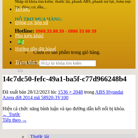
Nhập từ khóa tìm kiếm: thước lái, phanh ABS, phanh trợ lực, bơm trực
lực, động cơ, dầu,...
Trợ lực
HỖ TRỢ MUA HÀNG:
Động cơ, hộp số
Hotline:
0968.33.88.39 - 0886 33 88 39
Phụ kiện khác
0
₫
Hướng dẫn đặt hàng
Chưa có sản phẩm trong giỏ hàng.
Trung tâm hỗ trợ
Tìm kiếm:
14c7dc50-fefc-49a1-ba5f-c77d966248b4
Đã xuất bản
28/12/2023
lúc
1536 × 2048
trong
ABS Hyundai
Azera đời 2014 mã 58920-3V100
Hiện cả chức năng bình luận và tạo đường dẫn kết nối bị khóa.
←
Trước
Tiếp theo
→
Thước lái