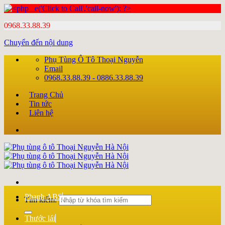
0968.33.88.39
Chuyển đến nội dung
Phụ Tùng Ô Tô Thoại Nguyễn
Email
0968.33.88.39 - 0886.33.88.39
Trang Chủ
Tin tức
Liên hệ
Phanh ABS
Tìm kiếm:
Thước lái