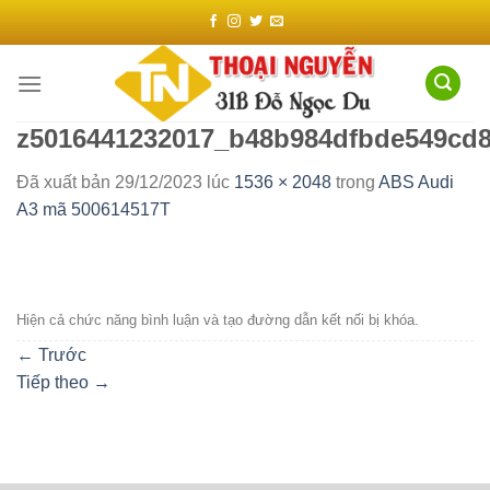
Chuyển
đến
nội
dung
z5016441232017_b48b984dfbde549cd8
Đã xuất bản
29/12/2023
lúc
1536 × 2048
trong
ABS Audi
A3 mã 500614517T
Hiện cả chức năng bình luận và tạo đường dẫn kết nối bị khóa.
←
Trước
Tiếp theo
→