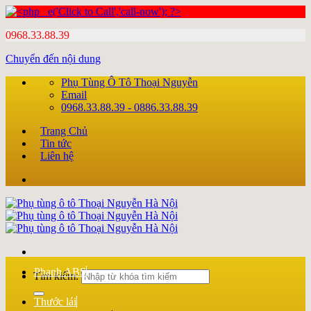
0968.33.88.39
Chuyển đến nội dung
Phụ Tùng Ô Tô Thoại Nguyễn
Email
0968.33.88.39 - 0886.33.88.39
Trang Chủ
Tin tức
Liên hệ
Phanh ABS
Tìm kiếm:
Thước lái