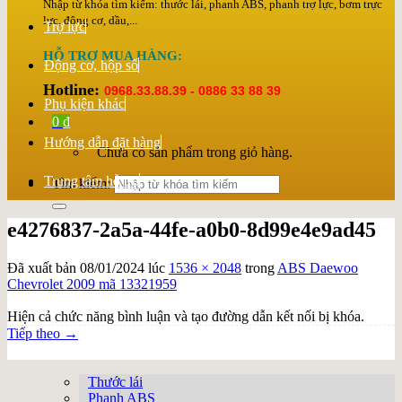
Nhập từ khóa tìm kiếm: thước lái, phanh ABS, phanh trợ lực, bơm trực
lực, động cơ, dầu,...
Trợ lực
HỖ TRỢ MUA HÀNG:
Động cơ, hộp số
Hotline:
0968.33.88.39 - 0886 33 88 39
Phụ kiện khác
0
₫
Hướng dẫn đặt hàng
Chưa có sản phẩm trong giỏ hàng.
Trung tâm hỗ trợ
Tìm kiếm:
e4276837-2a5a-44fe-a0b0-8d99e4e9ad45
Đã xuất bản
08/01/2024
lúc
1536 × 2048
trong
ABS Daewoo
Chevrolet 2009 mã 13321959
Hiện cả chức năng bình luận và tạo đường dẫn kết nối bị khóa.
Tiếp theo
→
Thước lái
Phanh ABS