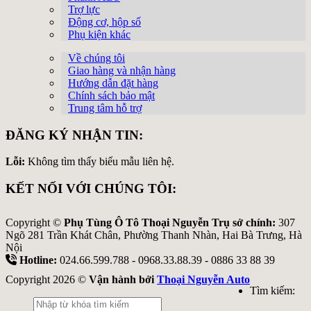
Trợ lực
Động cơ, hộp số
Phụ kiện khác
Về chúng tôi
Giao hàng và nhận hàng
Hướng dẫn đặt hàng
Chính sách bảo mật
Trung tâm hỗ trợ
ĐĂNG KÝ NHẬN TIN:
Lỗi:
Không tìm thấy biểu mẫu liên hệ.
KẾT NỐI VỚI CHÚNG TÔI:
Copyright ©
Phụ Tùng Ô Tô Thoại Nguyễn Trụ sở chính:
307
Ngõ 281 Trần Khát Chân, Phường Thanh Nhàn, Hai Bà Trưng, Hà
Nội
Hotline:
024.66.599.788 - 0968.33.88.39 - 0886 33 88 39
Copyright 2026 ©
Vận hành bởi
Thoại Nguyễn Auto
Tìm kiếm: