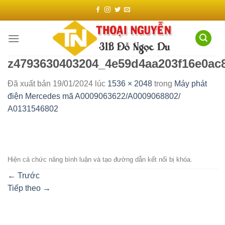
Chuyển
đến
nội
dung
z4793630403204_4e59d4aa203f16e0ac
Đã xuất bản
19/01/2024
lúc
1536 × 2048
trong
Máy phát
điện Mercedes mã A0009063622/A0009068802/
A0131546802
Hiện cả chức năng bình luận và tạo đường dẫn kết nối bị khóa.
←
Trước
Tiếp theo
→