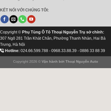
KẾT NỐI VỚI CHÚNG TÔI:
Copyright ©
Phụ Tùng Ô Tô Thoại Nguyễn Trụ sở chính:
307 Ngõ 281 Trần Khát Chân, Phường Thanh Nhàn, Hai Bà
Trưng, Hà Nội
Hotline:
024.66.599.788 - 0968.33.88.39 - 0886 33 88 39
Copyright 2026 ©
Vận hành bởi
Thoại Nguyễn Auto