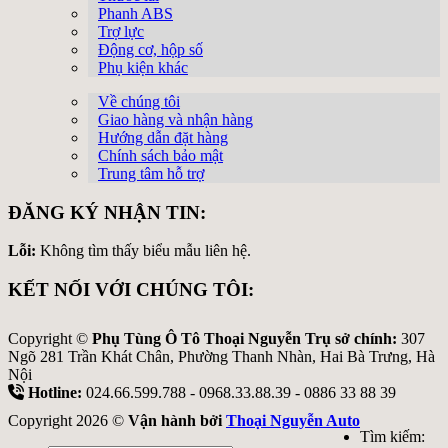
Phanh ABS
Trợ lực
Động cơ, hộp số
Phụ kiện khác
Về chúng tôi
Giao hàng và nhận hàng
Hướng dẫn đặt hàng
Chính sách bảo mật
Trung tâm hỗ trợ
ĐĂNG KÝ NHẬN TIN:
Lỗi:
Không tìm thấy biểu mẫu liên hệ.
KẾT NỐI VỚI CHÚNG TÔI:
Copyright ©
Phụ Tùng Ô Tô Thoại Nguyễn Trụ sở chính:
307
Ngõ 281 Trần Khát Chân, Phường Thanh Nhàn, Hai Bà Trưng, Hà
Nội
Hotline:
024.66.599.788 - 0968.33.88.39 - 0886 33 88 39
Copyright 2026 ©
Vận hành bởi
Thoại Nguyễn Auto
Tìm kiếm: