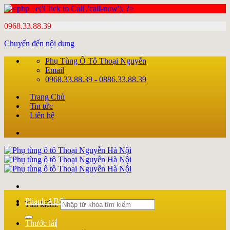
0968.33.88.39
Chuyển đến nội dung
Phụ Tùng Ô Tô Thoại Nguyễn
Email
0968.33.88.39 - 0886.33.88.39
Trang Chủ
Tin tức
Liên hệ
Phanh ABS
Tìm kiếm:
Thước lái