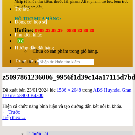
Nhập từ khóa tìm kiếm: thước lái, phanh ABS, phanh trợ lực, bơm trực
lực, động cơ, dầu,...
Trợ lực
HỖ TRỢ MUA HÀNG:
Động cơ, hộp số
Hotline:
0968.33.88.39 - 0886 33 88 39
Phụ kiện khác
0
₫
Hướng dẫn đặt hàng
Chưa có sản phẩm trong giỏ hàng.
Trung tâm hỗ trợ
Tìm kiếm:
z5097861236006_9956f1d39c14a17115d7b
Đã xuất bản
23/01/2024
lúc
1536 × 2048
trong
ABS Huyndai Gran
I10 mã 58900-B4300
Hiện cả chức năng bình luận và tạo đường dẫn kết nối bị khóa.
←
Trước
Tiếp theo
→
Thước lái