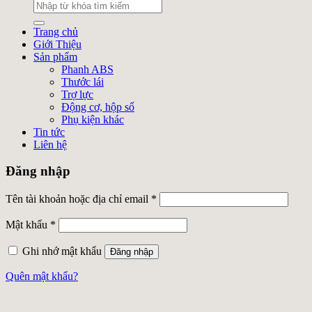
Trang chủ
Giới Thiệu
Sản phẩm
Phanh ABS
Thước lái
Trợ lực
Động cơ, hộp số
Phụ kiện khác
Tin tức
Liên hệ
Đăng nhập
Tên tài khoản hoặc địa chỉ email
*
Mật khẩu
*
Ghi nhớ mật khẩu
Đăng nhập
Quên mật khẩu?