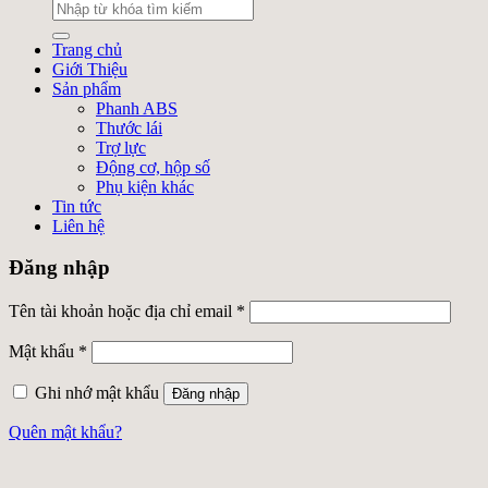
Trang chủ
Giới Thiệu
Sản phẩm
Phanh ABS
Thước lái
Trợ lực
Động cơ, hộp số
Phụ kiện khác
Tin tức
Liên hệ
Đăng nhập
Tên tài khoản hoặc địa chỉ email
*
Mật khẩu
*
Ghi nhớ mật khẩu
Đăng nhập
Quên mật khẩu?