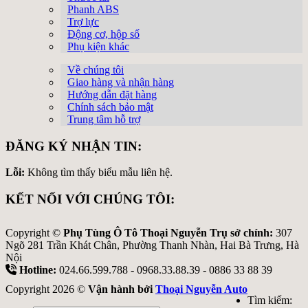
Phanh ABS
Trợ lực
Động cơ, hộp số
Phụ kiện khác
Về chúng tôi
Giao hàng và nhận hàng
Hướng dẫn đặt hàng
Chính sách bảo mật
Trung tâm hỗ trợ
ĐĂNG KÝ NHẬN TIN:
Lỗi:
Không tìm thấy biểu mẫu liên hệ.
KẾT NỐI VỚI CHÚNG TÔI:
Copyright ©
Phụ Tùng Ô Tô Thoại Nguyễn Trụ sở chính:
307
Ngõ 281 Trần Khát Chân, Phường Thanh Nhàn, Hai Bà Trưng, Hà
Nội
Hotline:
024.66.599.788 - 0968.33.88.39 - 0886 33 88 39
Copyright 2026 ©
Vận hành bởi
Thoại Nguyễn Auto
Tìm kiếm: