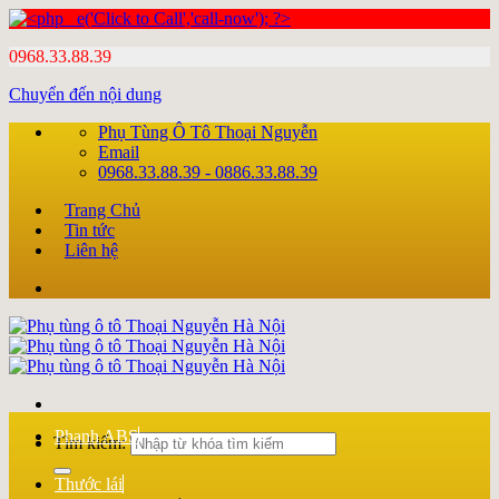
0968.33.88.39
Chuyển đến nội dung
Phụ Tùng Ô Tô Thoại Nguyễn
Email
0968.33.88.39 - 0886.33.88.39
Trang Chủ
Tin tức
Liên hệ
Phanh ABS
Tìm kiếm:
Thước lái