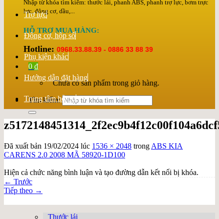
Nhập từ khóa tìm kiếm: thước lái, phanh ABS, phanh trợ lực, bơm trực
lực, động cơ, dầu,...
Trợ lực
HỖ TRỢ MUA HÀNG:
Động cơ, hộp số
Hotline:
0968.33.88.39 - 0886 33 88 39
Phụ kiện khác
0
₫
Hướng dẫn đặt hàng
Chưa có sản phẩm trong giỏ hàng.
Trung tâm hỗ trợ
Tìm kiếm:
z5172148451314_2f2ec9b4f12c00f104a6dcf
Đã xuất bản
19/02/2024
lúc
1536 × 2048
trong
ABS KIA
CARENS 2.0 2008 MÃ 58920-1D100
Hiện cả chức năng bình luận và tạo đường dẫn kết nối bị khóa.
←
Trước
Tiếp theo
→
Thước lái