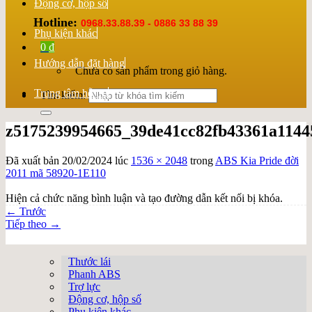
Động cơ, hộp số
Hotline:
0968.33.88.39 - 0886 33 88 39
Phụ kiện khác
0
₫
Hướng dẫn đặt hàng
Chưa có sản phẩm trong giỏ hàng.
Trung tâm hỗ trợ
Tìm kiếm:
z5175239954665_39de41cc82fb43361a1144
Đã xuất bản
20/02/2024
lúc
1536 × 2048
trong
ABS Kia Pride đời
2011 mã 58920-1E110
Hiện cả chức năng bình luận và tạo đường dẫn kết nối bị khóa.
←
Trước
Tiếp theo
→
Thước lái
Phanh ABS
Trợ lực
Động cơ, hộp số
Phụ kiện khác