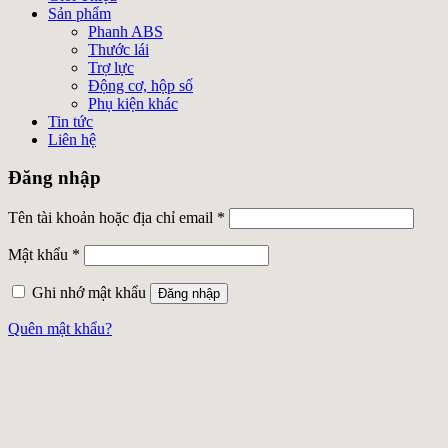
Sản phẩm
Phanh ABS
Thước lái
Trợ lực
Động cơ, hộp số
Phụ kiện khác
Tin tức
Liên hệ
Đăng nhập
Tên tài khoản hoặc địa chỉ email
*
Mật khẩu
*
Ghi nhớ mật khẩu
Đăng nhập
Quên mật khẩu?