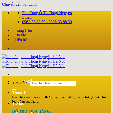
Chuyển đến nội dung
Phụ Tùng Ô Tô Thoại Nguyễn
Email
0968.33.88.39 - 0886.33.88.39
Trang Chủ
Tin tức
Liên hệ
Phanh ABS
Tìm kiếm:
Thước lái
Nhập từ khóa tìm kiếm: thước lái, phanh ABS, phanh trợ lực, bơm trực
lực, động cơ, dầu,...
Trợ lực
HỖ TRỢ MUA HÀNG: