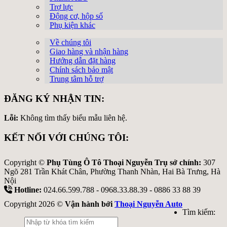
Trợ lực
Động cơ, hộp số
Phụ kiện khác
Về chúng tôi
Giao hàng và nhận hàng
Hướng dẫn đặt hàng
Chính sách bảo mật
Trung tâm hỗ trợ
ĐĂNG KÝ NHẬN TIN:
Lỗi:
Không tìm thấy biểu mẫu liên hệ.
KẾT NỐI VỚI CHÚNG TÔI:
Copyright ©
Phụ Tùng Ô Tô Thoại Nguyễn Trụ sở chính:
307
Ngõ 281 Trần Khát Chân, Phường Thanh Nhàn, Hai Bà Trưng, Hà
Nội
Hotline:
024.66.599.788 - 0968.33.88.39 - 0886 33 88 39
Copyright 2026 ©
Vận hành bởi
Thoại Nguyễn Auto
Tìm kiếm: