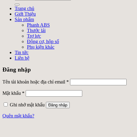
Trang chủ
Giới Thiệu
Sản phẩm
Phanh ABS
Thước lái
Trợ lực
Động cơ, hộp số
Phụ kiện khác
Tin tức
Liên hệ
Đăng nhập
Tên tài khoản hoặc địa chỉ email
*
Mật khẩu
*
Ghi nhớ mật khẩu
Đăng nhập
Quên mật khẩu?