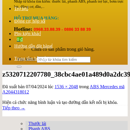
Nhập từ khóa tìm kiếm: thước lái, phanh ABS, phanh trợ lực, bơm trực
lực, động cơ, dầu,...
Trợ lực
HỖ TRỢ MUA HÀNG:
Động cơ, hộp số
Hotline:
0968.33.88.39 - 0886 33 88 39
Phụ kiện khác
0
₫
Hướng dẫn đặt hàng
Chưa có sản phẩm trong giỏ hàng.
Trung tâm hỗ trợ
Tìm kiếm:
z5320712207780_38cbc4ae01a489d0a2dc3
Đã xuất bản
07/04/2024
lúc
1536 × 2048
trong
ABS Mercedes mã
A2044318012
Hiện cả chức năng bình luận và tạo đường dẫn kết nối bị khóa.
Tiếp theo
→
Thước lái
Phanh ABS