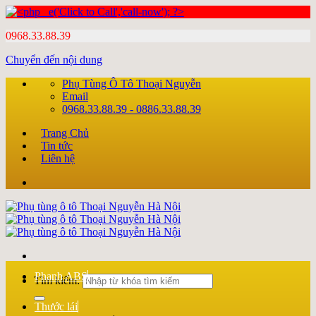
0968.33.88.39
Chuyển đến nội dung
Phụ Tùng Ô Tô Thoại Nguyễn
Email
0968.33.88.39 - 0886.33.88.39
Trang Chủ
Tin tức
Liên hệ
Phanh ABS
Tìm kiếm:
Thước lái