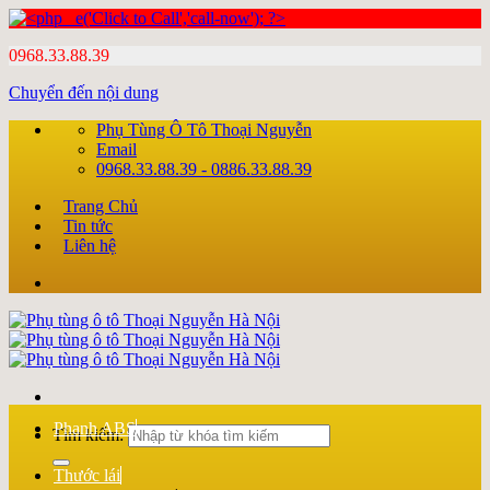
0968.33.88.39
Chuyển đến nội dung
Phụ Tùng Ô Tô Thoại Nguyễn
Email
0968.33.88.39 - 0886.33.88.39
Trang Chủ
Tin tức
Liên hệ
Phanh ABS
Tìm kiếm:
Thước lái