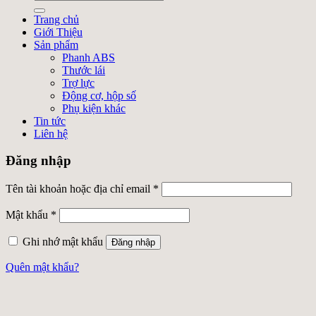
Trang chủ
Giới Thiệu
Sản phẩm
Phanh ABS
Thước lái
Trợ lực
Động cơ, hộp số
Phụ kiện khác
Tin tức
Liên hệ
Đăng nhập
Tên tài khoản hoặc địa chỉ email
*
Mật khẩu
*
Ghi nhớ mật khẩu
Đăng nhập
Quên mật khẩu?