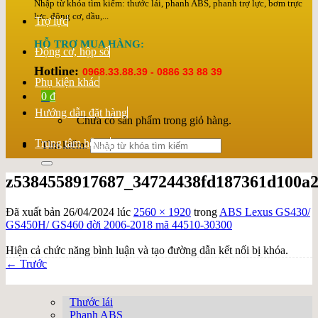
Nhập từ khóa tìm kiếm: thước lái, phanh ABS, phanh trợ lực, bơm trực
lực, động cơ, dầu,...
Trợ lực
HỖ TRỢ MUA HÀNG:
Động cơ, hộp số
Hotline:
0968.33.88.39 - 0886 33 88 39
Phụ kiện khác
0
₫
Hướng dẫn đặt hàng
Chưa có sản phẩm trong giỏ hàng.
Trung tâm hỗ trợ
Tìm kiếm:
z5384558917687_34724438fd187361d100a
Đã xuất bản
26/04/2024
lúc
2560 × 1920
trong
ABS Lexus GS430/
GS450H/ GS460 đời 2006-2018 mã 44510-30300
Hiện cả chức năng bình luận và tạo đường dẫn kết nối bị khóa.
←
Trước
Thước lái
Phanh ABS