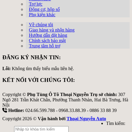
Trợ lực
Động cơ, hộp số
Phụ kiện khác
Về chúng tôi
Giao hàng và nhận hàng
Hướng dẫn đặt hàng
Chính sách bảo mật
Trung tâm hỗ trợ
ĐĂNG KÝ NHẬN TIN:
Lỗi:
Không tìm thấy biểu mẫu liên hệ.
KẾT NỐI VỚI CHÚNG TÔI:
Copyright ©
Phụ Tùng Ô Tô Thoại Nguyễn Trụ sở chính:
307
Ngõ 281 Trần Khát Chân, Phường Thanh Nhàn, Hai Bà Trưng, Hà
Nội
Hotline:
024.66.599.788 - 0968.33.88.39 - 0886 33 88 39
Copyright 2026 ©
Vận hành bởi
Thoại Nguyễn Auto
Tìm kiếm: