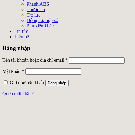
Phanh ABS
Thước lái
Trợ lực
Động cơ, hộp số
Phụ kiện khác
Tin tức
Liên hệ
Đăng nhập
Tên tài khoản hoặc địa chỉ email
*
Mật khẩu
*
Ghi nhớ mật khẩu
Đăng nhập
Quên mật khẩu?