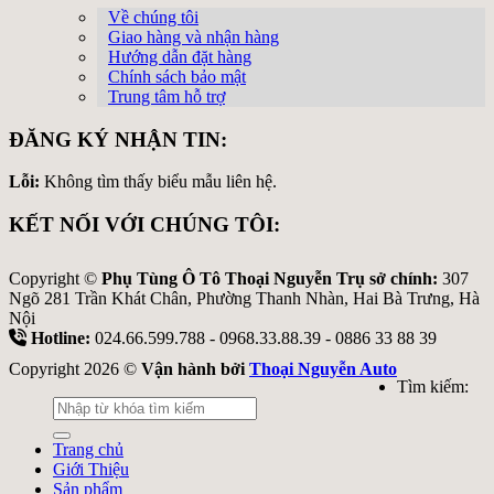
Về chúng tôi
Giao hàng và nhận hàng
Hướng dẫn đặt hàng
Chính sách bảo mật
Trung tâm hỗ trợ
ĐĂNG KÝ NHẬN TIN:
Lỗi:
Không tìm thấy biểu mẫu liên hệ.
KẾT NỐI VỚI CHÚNG TÔI:
Copyright ©
Phụ Tùng Ô Tô Thoại Nguyễn Trụ sở chính:
307
Ngõ 281 Trần Khát Chân, Phường Thanh Nhàn, Hai Bà Trưng, Hà
Nội
Hotline:
024.66.599.788 - 0968.33.88.39 - 0886 33 88 39
Copyright 2026 ©
Vận hành bởi
Thoại Nguyễn Auto
Tìm kiếm:
Trang chủ
Giới Thiệu
Sản phẩm