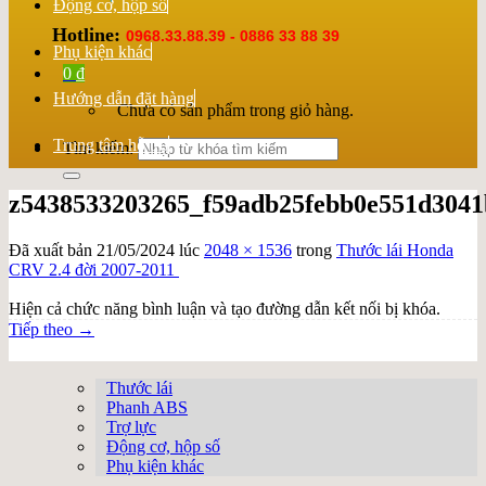
Động cơ, hộp số
Hotline:
0968.33.88.39 - 0886 33 88 39
Phụ kiện khác
0
₫
Hướng dẫn đặt hàng
Chưa có sản phẩm trong giỏ hàng.
Trung tâm hỗ trợ
Tìm kiếm:
z5438533203265_f59adb25febb0e551d304
Đã xuất bản
21/05/2024
lúc
2048 × 1536
trong
Thước lái Honda
CRV 2.4 đời 2007-2011
Hiện cả chức năng bình luận và tạo đường dẫn kết nối bị khóa.
Tiếp theo
→
Thước lái
Phanh ABS
Trợ lực
Động cơ, hộp số
Phụ kiện khác