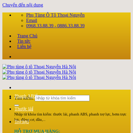
Chuyển đến nội dung
Phụ Tùng Ô Tô Thoại Nguyễn
Email
0968.33.88.39 - 0886.33.88.39
Trang Chủ
Tin tức
Liên hệ
Phanh ABS
Tìm kiếm:
Thước lái
Nhập từ khóa tìm kiếm: thước lái, phanh ABS, phanh trợ lực, bơm trực
lực, động cơ, dầu,...
Trợ lực
HỖ TRỢ MUA HÀNG: