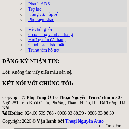
Phanh ABS
Trợ lực
Động cơ, hộp số
Phụ kiện khác
Về chúng tôi
Giao hàng và nhận hàng
Hướng dẫn đặt hàng
Chính sách bảo mật
Trung tâm hỗ trợ
ĐĂNG KÝ NHẬN TIN:
Lỗi:
Không tìm thấy biểu mẫu liên hệ.
KẾT NỐI VỚI CHÚNG TÔI:
Copyright ©
Phụ Tùng Ô Tô Thoại Nguyễn Trụ sở chính:
307
Ngõ 281 Trần Khát Chân, Phường Thanh Nhàn, Hai Bà Trưng, Hà
Nội
Hotline:
024.66.599.788 - 0968.33.88.39 - 0886 33 88 39
Copyright 2026 ©
Vận hành bởi
Thoại Nguyễn Auto
Tìm kiếm: