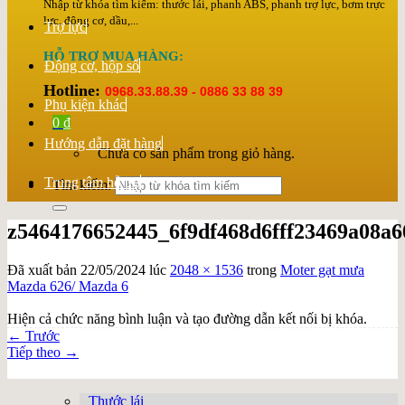
Nhập từ khóa tìm kiếm: thước lái, phanh ABS, phanh trợ lực, bơm trực
lực, động cơ, dầu,...
Trợ lực
HỖ TRỢ MUA HÀNG:
Động cơ, hộp số
Hotline:
0968.33.88.39 - 0886 33 88 39
Phụ kiện khác
0
₫
Hướng dẫn đặt hàng
Chưa có sản phẩm trong giỏ hàng.
Trung tâm hỗ trợ
Tìm kiếm:
z5464176652445_6f9df468d6fff23469a08a
Đã xuất bản
22/05/2024
lúc
2048 × 1536
trong
Moter gạt mưa
Mazda 626/ Mazda 6
Hiện cả chức năng bình luận và tạo đường dẫn kết nối bị khóa.
←
Trước
Tiếp theo
→
Thước lái