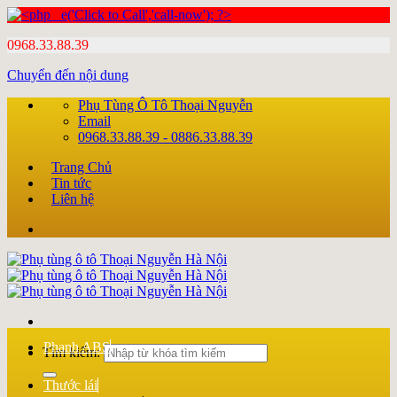
0968.33.88.39
Chuyển đến nội dung
Phụ Tùng Ô Tô Thoại Nguyễn
Email
0968.33.88.39 - 0886.33.88.39
Trang Chủ
Tin tức
Liên hệ
Phanh ABS
Tìm kiếm:
Thước lái