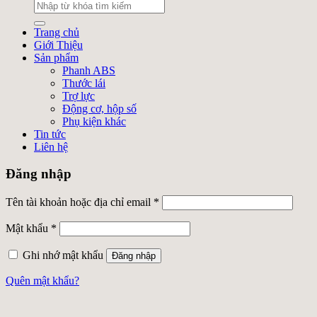
Trang chủ
Giới Thiệu
Sản phẩm
Phanh ABS
Thước lái
Trợ lực
Động cơ, hộp số
Phụ kiện khác
Tin tức
Liên hệ
Đăng nhập
Tên tài khoản hoặc địa chỉ email
*
Mật khẩu
*
Ghi nhớ mật khẩu
Đăng nhập
Quên mật khẩu?