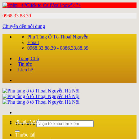
0968.33.88.39
Chuyển đến nội dung
Phụ Tùng Ô Tô Thoại Nguyễn
Email
0968.33.88.39 - 0886.33.88.39
Trang Chủ
Tin tức
Liên hệ
Phanh ABS
Tìm kiếm:
Thước lái