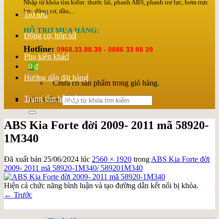
Nhập từ khóa tìm kiếm: thước lái, phanh ABS, phanh trợ lực, bơm trực
lực, động cơ, dầu,...
Trợ lực
HỖ TRỢ MUA HÀNG:
Động cơ, hộp số
Hotline:
0968.33.88.39 - 0886 33 88 39
Phụ kiện khác
0
₫
Hướng dẫn đặt hàng
Chưa có sản phẩm trong giỏ hàng.
Trung tâm hỗ trợ
Tìm kiếm:
ABS Kia Forte đời 2009- 2011 mã 58920-
1M340
Đã xuất bản
25/06/2024
lúc
2560 × 1920
trong
ABS Kia Forte đời
2009- 2011 mã 58920-1M340/ 589201M340
Hiện cả chức năng bình luận và tạo đường dẫn kết nối bị khóa.
←
Trước