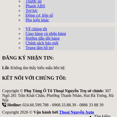
Thước lái
Phanh ABS
Trợ lực
Động cơ, hộp số
Phụ kiện khác
Về chúng tôi
Giao hàng và nhận hàng
Hướng dẫn đặt hàng
Chính sách bảo mật
Trung tâm hỗ trợ
ĐĂNG KÝ NHẬN TIN:
Lỗi:
Không tìm thấy biểu mẫu liên hệ.
KẾT NỐI VỚI CHÚNG TÔI:
Copyright ©
Phụ Tùng Ô Tô Thoại Nguyễn Trụ sở chính:
307
Ngõ 281 Trần Khát Chân, Phường Thanh Nhàn, Hai Bà Trưng, Hà
Nội
Hotline:
024.66.599.788 - 0968.33.88.39 - 0886 33 88 39
Copyright 2026 ©
Vận hành bởi
Thoại Nguyễn Auto
Tìm kiếm: