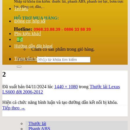
Nhập từ khóa tìm kiếm: thước lái, phanh ABS, phanh trợ lực, bơm trực
lực, động cơ, dầu,...
Trợ lực
HỖ TRỢ MUA HÀNG:
Động cơ, hộp số
Hotline:
0968.33.88.39 - 0886 33 88 39
Phụ kiện khác
0
₫
Hướng dẫn đặt hàng
Chưa có sản phẩm trong giỏ hàng.
Trung tâm hỗ trợ
Tìm kiếm:
2
Đã xuất bản
04/11/2024
lúc
1440 × 1080
trong
Thước lái Lexus
LS600 đời 2006-2012
Hiện cả chức năng bình luận và tạo đường dẫn kết nối bị khóa.
Tiếp theo
→
Thước lái
Phanh ABS