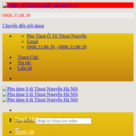
0968.33.88.39
Chuyển đến nội dung
Phụ Tùng Ô Tô Thoại Nguyễn
Email
0968.33.88.39 - 0886.33.88.39
Trang Chủ
Tin tức
Liên hệ
Phanh ABS
Tìm kiếm:
Thước lái