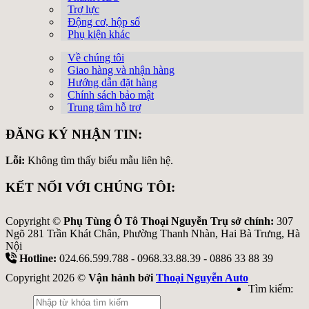
Trợ lực
Động cơ, hộp số
Phụ kiện khác
Về chúng tôi
Giao hàng và nhận hàng
Hướng dẫn đặt hàng
Chính sách bảo mật
Trung tâm hỗ trợ
ĐĂNG KÝ NHẬN TIN:
Lỗi:
Không tìm thấy biểu mẫu liên hệ.
KẾT NỐI VỚI CHÚNG TÔI:
Copyright ©
Phụ Tùng Ô Tô Thoại Nguyễn Trụ sở chính:
307
Ngõ 281 Trần Khát Chân, Phường Thanh Nhàn, Hai Bà Trưng, Hà
Nội
Hotline:
024.66.599.788 - 0968.33.88.39 - 0886 33 88 39
Copyright 2026 ©
Vận hành bởi
Thoại Nguyễn Auto
Tìm kiếm: