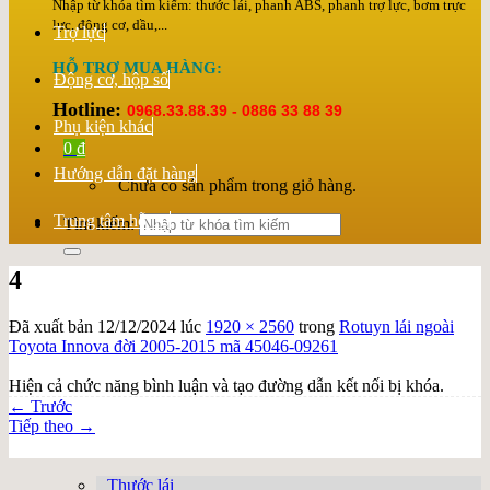
Nhập từ khóa tìm kiếm: thước lái, phanh ABS, phanh trợ lực, bơm trực
lực, động cơ, dầu,...
Trợ lực
HỖ TRỢ MUA HÀNG:
Động cơ, hộp số
Hotline:
0968.33.88.39 - 0886 33 88 39
Phụ kiện khác
0
₫
Hướng dẫn đặt hàng
Chưa có sản phẩm trong giỏ hàng.
Trung tâm hỗ trợ
Tìm kiếm:
4
Đã xuất bản
12/12/2024
lúc
1920 × 2560
trong
Rotuyn lái ngoài
Toyota Innova đời 2005-2015 mã 45046-09261
Hiện cả chức năng bình luận và tạo đường dẫn kết nối bị khóa.
←
Trước
Tiếp theo
→
Thước lái