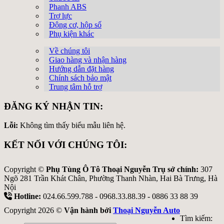
Phanh ABS
Trợ lực
Động cơ, hộp số
Phụ kiện khác
Về chúng tôi
Giao hàng và nhận hàng
Hướng dẫn đặt hàng
Chính sách bảo mật
Trung tâm hỗ trợ
ĐĂNG KÝ NHẬN TIN:
Lỗi:
Không tìm thấy biểu mẫu liên hệ.
KẾT NỐI VỚI CHÚNG TÔI:
Copyright ©
Phụ Tùng Ô Tô Thoại Nguyễn Trụ sở chính:
307
Ngõ 281 Trần Khát Chân, Phường Thanh Nhàn, Hai Bà Trưng, Hà
Nội
Hotline:
024.66.599.788 - 0968.33.88.39 - 0886 33 88 39
Copyright 2026 ©
Vận hành bởi
Thoại Nguyễn Auto
Tìm kiếm: