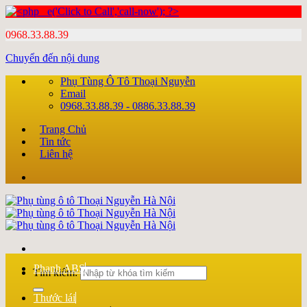
0968.33.88.39
Chuyển đến nội dung
Phụ Tùng Ô Tô Thoại Nguyễn
Email
0968.33.88.39 - 0886.33.88.39
Trang Chủ
Tin tức
Liên hệ
Phanh ABS
Tìm kiếm:
Thước lái