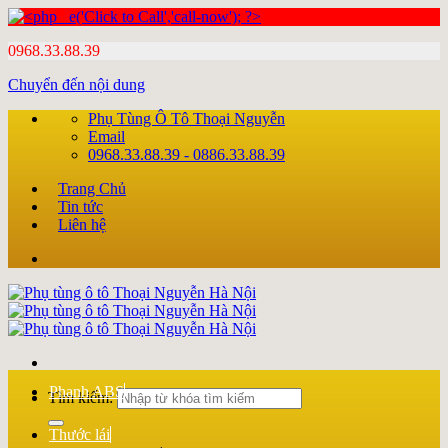
0968.33.88.39
Chuyển đến nội dung
Phụ Tùng Ô Tô Thoại Nguyễn
Email
0968.33.88.39 - 0886.33.88.39
Trang Chủ
Tin tức
Liên hệ
Phanh ABS
Tìm kiếm:
Thước lái