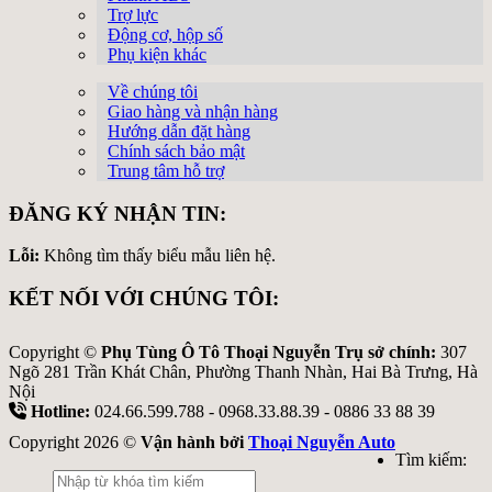
Trợ lực
Động cơ, hộp số
Phụ kiện khác
Về chúng tôi
Giao hàng và nhận hàng
Hướng dẫn đặt hàng
Chính sách bảo mật
Trung tâm hỗ trợ
ĐĂNG KÝ NHẬN TIN:
Lỗi:
Không tìm thấy biểu mẫu liên hệ.
KẾT NỐI VỚI CHÚNG TÔI:
Copyright ©
Phụ Tùng Ô Tô Thoại Nguyễn Trụ sở chính:
307
Ngõ 281 Trần Khát Chân, Phường Thanh Nhàn, Hai Bà Trưng, Hà
Nội
Hotline:
024.66.599.788 - 0968.33.88.39 - 0886 33 88 39
Copyright 2026 ©
Vận hành bởi
Thoại Nguyễn Auto
Tìm kiếm: