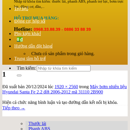
Nhập từ khóa tìm kiếm: thước lái, phanh ABS, phanh trợ lực, bơm trực
lực, động cơ, dầu,...
Trợ lực
HỖ TRỢ MUA HÀNG:
Động cơ, hộp số
Hotline:
0968.33.88.39 - 0886 33 88 39
Phụ kiện khác
0
₫
Hướng dẫn đặt hàng
Chưa có sản phẩm trong giỏ hàng.
Trung tâm hỗ trợ
Tìm kiếm:
1
Đã xuất bản
20/12/2024
lúc
1920 × 2560
trong
Máy bơm nhiên liệu
Hyundai Santa Fe 2.2 đời 2006-2012 mã 31110 2B900
Hiện cả chức năng bình luận và tạo đường dẫn kết nối bị khóa.
Tiếp theo
→
Thước lái
Phanh ABS