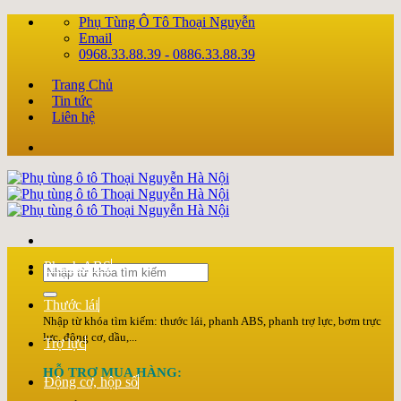
Chuyển
Phụ Tùng Ô Tô Thoại Nguyễn
đến
Email
nội
0968.33.88.39 - 0886.33.88.39
dung
Trang Chủ
Tin tức
Liên hệ
Phanh ABS
Tìm
kiếm:
Thước lái
Nhập từ khóa tìm kiếm: thước lái, phanh ABS, phanh trợ lực, bơm trực
lực, động cơ, dầu,...
Trợ lực
HỖ TRỢ MUA HÀNG:
Động cơ, hộp số