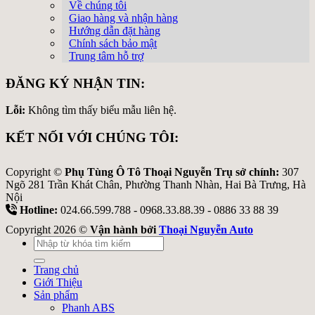
Về chúng tôi
Giao hàng và nhận hàng
Hướng dẫn đặt hàng
Chính sách bảo mật
Trung tâm hỗ trợ
ĐĂNG KÝ NHẬN TIN:
Lỗi:
Không tìm thấy biểu mẫu liên hệ.
KẾT NỐI VỚI CHÚNG TÔI:
Copyright ©
Phụ Tùng Ô Tô Thoại Nguyễn Trụ sở chính:
307
Ngõ 281 Trần Khát Chân, Phường Thanh Nhàn, Hai Bà Trưng, Hà
Nội
Hotline:
024.66.599.788 - 0968.33.88.39 - 0886 33 88 39
Copyright 2026 ©
Vận hành bởi
Thoại Nguyễn Auto
Tìm
kiếm:
Trang chủ
Giới Thiệu
Sản phẩm
Phanh ABS