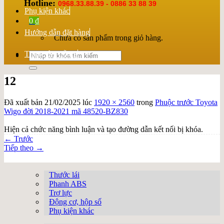
Hotline:
0968.33.88.39 - 0886 33 88 39
Phụ kiện khác
0
₫
Hướng dẫn đặt hàng
Chưa có sản phẩm trong giỏ hàng.
Trung tâm hỗ trợ
Tìm
kiếm:
12
Đã xuất bản
21/02/2025
lúc
1920 × 2560
trong
Phuộc trước Toyota
Wigo đời 2018-2021 mã 48520-BZ830
Hiện cả chức năng bình luận và tạo đường dẫn kết nối bị khóa.
←
Trước
Tiếp theo
→
Thước lái
Phanh ABS
Trợ lực
Động cơ, hộp số
Phụ kiện khác