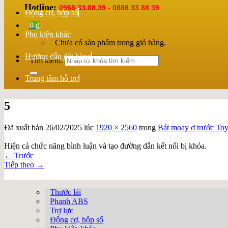
Hotline:
0968.33.88.39 - 0886 33 88 39
Động cơ, hộp số
0
₫
Phụ kiện khác
Chưa có sản phẩm trong giỏ hàng.
Hướng dẫn đặt hàng
Tìm kiếm:
Trung tâm hỗ trợ
5
Đã xuất bản
26/02/2025
lúc
1920 × 2560
trong
Bát moay ơ trước To
Hiện cả chức năng bình luận và tạo đường dẫn kết nối bị khóa.
←
Trước
Tiếp theo
→
Thước lái
Phanh ABS
Trợ lực
Động cơ, hộp số