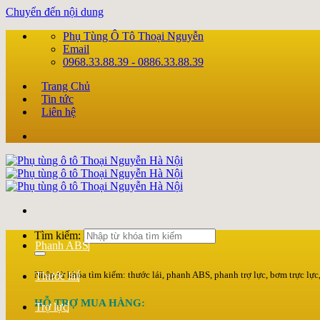
Chuyển đến nội dung
Phụ Tùng Ô Tô Thoại Nguyễn
Email
0968.33.88.39 - 0886.33.88.39
Trang Chủ
Tin tức
Liên hệ
Tìm kiếm:
Phanh ABS
Nhập từ khóa tìm kiếm: thước lái, phanh ABS, phanh trợ lực, bơm trực lực, 
Thước lái
HỖ TRỢ MUA HÀNG:
Trợ lực