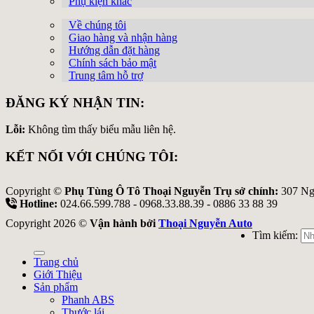
Phụ kiện khác
Về chúng tôi
Giao hàng và nhận hàng
Hướng dẫn đặt hàng
Chính sách bảo mật
Trung tâm hỗ trợ
ĐĂNG KÝ NHẬN TIN:
Lỗi:
Không tìm thấy biểu mẫu liên hệ.
KẾT NỐI VỚI CHÚNG TÔI:
Copyright ©
Phụ Tùng Ô Tô Thoại Nguyễn Trụ sở chính:
307 Ng
Hotline:
024.66.599.788 - 0968.33.88.39 - 0886 33 88 39
Copyright 2026 ©
Vận hành bởi
Thoại Nguyễn Auto
Tìm kiếm:
Trang chủ
Giới Thiệu
Sản phẩm
Phanh ABS
Thước lái