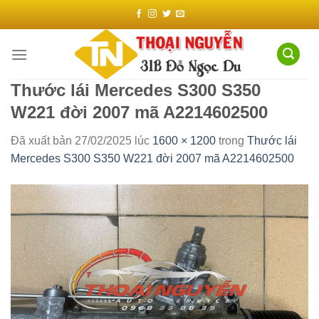
Chuyển
đến
nội
dung
Thước lái Mercedes S300 S350
W221 đời 2007 mã A2214602500
Đã xuất bản
27/02/2025
lúc
1600 × 1200
trong
Thước lái
Mercedes S300 S350 W221 đời 2007 mã A2214602500