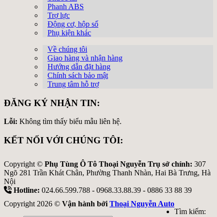
Phanh ABS
Trợ lực
Động cơ, hộp số
Phụ kiện khác
Về chúng tôi
Giao hàng và nhận hàng
Hướng dẫn đặt hàng
Chính sách bảo mật
Trung tâm hỗ trợ
ĐĂNG KÝ NHẬN TIN:
Lỗi:
Không tìm thấy biểu mẫu liên hệ.
KẾT NỐI VỚI CHÚNG TÔI:
Copyright ©
Phụ Tùng Ô Tô Thoại Nguyễn Trụ sở chính:
307
Ngõ 281 Trần Khát Chân, Phường Thanh Nhàn, Hai Bà Trưng, Hà
Nội
Hotline:
024.66.599.788 - 0968.33.88.39 - 0886 33 88 39
Copyright 2026 ©
Vận hành bởi
Thoại Nguyễn Auto
Tìm kiếm: