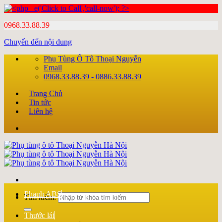
0968.33.88.39
Chuyển đến nội dung
Phụ Tùng Ô Tô Thoại Nguyễn
Email
0968.33.88.39 - 0886.33.88.39
Trang Chủ
Tin tức
Liên hệ
Phanh ABS
Tìm kiếm:
Thước lái