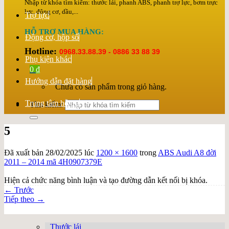
Nhập từ khóa tìm kiếm: thước lái, phanh ABS, phanh trợ lực, bơm trực
lực, động cơ, dầu,...
Trợ lực
HỖ TRỢ MUA HÀNG:
Động cơ, hộp số
Hotline:
0968.33.88.39 - 0886 33 88 39
Phụ kiện khác
0
₫
Hướng dẫn đặt hàng
Chưa có sản phẩm trong giỏ hàng.
Trung tâm hỗ trợ
Tìm kiếm:
5
Đã xuất bản
28/02/2025
lúc
1200 × 1600
trong
ABS Audi A8 đời
2011 – 2014 mã 4H0907379E
Hiện cả chức năng bình luận và tạo đường dẫn kết nối bị khóa.
←
Trước
Tiếp theo
→
Thước lái