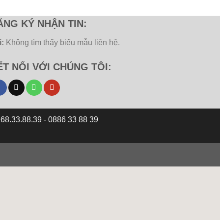
ĂNG KÝ NHẬN TIN:
i:
Không tìm thấy biểu mẫu liên hệ.
ẾT NỐI VỚI CHÚNG TÔI:
68.33.88.39 - 0886 33 88 39