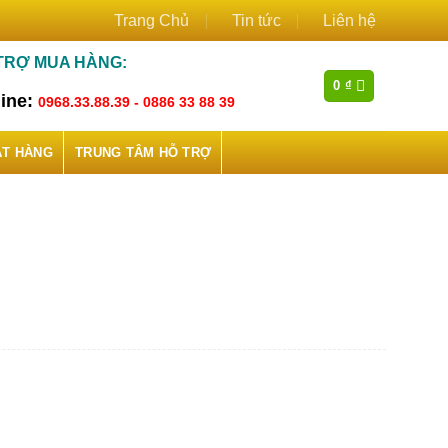
Trang Chủ
Tin tức
Liên hệ
TRỢ MUA HÀNG:
0
₫
line:
0968.33.88.39 - 0886 33 88 39
ẶT HÀNG
TRUNG TÂM HỖ TRỢ