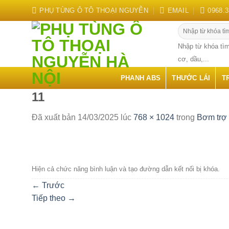
Chuyển
PHỤ TÙNG Ô TÔ THOẠI NGUYỄN
EMAIL
0968.3
đến
Tìm
nội
kiếm:
dung
Nhập từ khóa tìm
cơ, dầu,...
PHANH ABS
THƯỚC LÁI
T
11
Đã xuất bản
14/03/2025
lúc
768 × 1024
trong
Bơm trợ 
Hiện cả chức năng bình luận và tạo đường dẫn kết nối bị khóa.
←
Trước
Tiếp theo
→