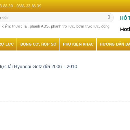
3.88.39 - 0886.33.88.39
HỖ 
 kiếm: thước lái, phanh ABS, phanh trợ lực, bơm trực lực, động
Hot
RỢ LỰC
ĐỘNG CƠ, HỘP SỐ
PHỤ KIỆN KHÁC
HƯỚNG DẪN Đ
lực lái Hyundai Getz đời 2006 – 2010