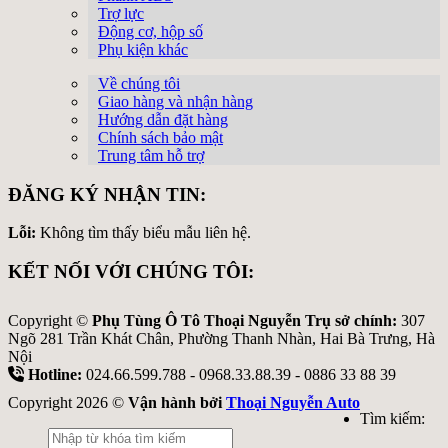
Trợ lực
Động cơ, hộp số
Phụ kiện khác
Về chúng tôi
Giao hàng và nhận hàng
Hướng dẫn đặt hàng
Chính sách bảo mật
Trung tâm hỗ trợ
ĐĂNG KÝ NHẬN TIN:
Lỗi:
Không tìm thấy biểu mẫu liên hệ.
KẾT NỐI VỚI CHÚNG TÔI:
Copyright ©
Phụ Tùng Ô Tô Thoại Nguyễn Trụ sở chính:
307
Ngõ 281 Trần Khát Chân, Phường Thanh Nhàn, Hai Bà Trưng, Hà
Nội
Hotline:
024.66.599.788 - 0968.33.88.39 - 0886 33 88 39
Copyright 2026 ©
Vận hành bởi
Thoại Nguyễn Auto
Tìm kiếm: