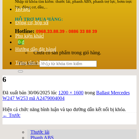
Nhập từ khóa tìm kiếm: thước lái, phanh ABS, phanh trợ lực, bơm trực
lực, động cơ, dầu,...
Trợ lực
HỖ TRỢ MUA HÀNG:
Động cơ, hộp số
Hotline:
0968.33.88.39 - 0886 33 88 39
Phụ kiện khác
0
₫
Hướng dẫn đặt hàng
Chưa có sản phẩm trong giỏ hàng.
Trung tâm hỗ trợ
Tìm kiếm:
6
Đã xuất bản
30/06/2025
lúc
1200 × 1600
trong
Ballast Mercedes
W247 W253 mã A2479004004
Hiện cả chức năng bình luận và tạo đường dẫn kết nối bị khóa.
←
Trước
Thước lái
Phanh ABS