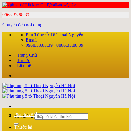
0968.33.88.39
Chuyển đến nội dung
Phụ Tùng Ô Tô Thoại Nguyễn
Email
0968.33.88.39 - 0886.33.88.39
Trang Chủ
Tin tức
Liên hệ
Phanh ABS
Tìm kiếm:
Thước lái