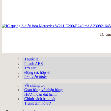
Má phanh
Mặt galang
Máy bơm nước
Máy lén khí
Máy phát
máy phát điện
Mô đun điều khiển
IC qu
Moay ơ
MOBIN
Modun
Moto gạt mưa
Thước lái
Motor
Phanh ABS
Ná phanh
Trợ lực
Ngõng moay ơ
Động cơ, hộp số
Ống làm mát
Phụ kiện khác
Ống xả
Về chúng tôi
Ốp cánh cửa
Giao hàng và nhận hàng
Ốp lazang
Hướng dẫn đặt hàng
Phanh ABS
Chính sách bảo mật
Phanh xe
Trung tâm hỗ trợ
Pít tông