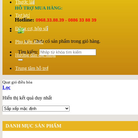
Thước lái
HỖ TRỢ MUA HÀNG:
Trợ lực
Hotline:
0968.33.88.39 - 0886 33 88 39
Động cơ, hộp số
0
₫
Chưa có sản phẩm trong giỏ hàng.
Phụ kiện khác
Tìm kiếm:
Hướng dẫn đặt hàng
Trung tâm hỗ trợ
Quạt gió điều hòa
Lọc
Hiển thị kết quả duy nhất
DANH MỤC SẢN PHẨM