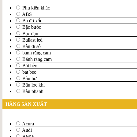
Phụ kiện khác
ABS
Ba đờ xốc
Bậc bước
Bạc đạn
Ballast led
Bàn đi số
banh răng cam
Bánh răng cam
Bát bèo
bát beo
Bâu hơi
Bầu lọc khí
Bâu phanh
Bâu tích áp
Bi moay ơ
HÃNG SẢN XUẤT
Bi tăng tông
Bình nước phụ
Bình tích áp
Acura
Bộ căng đai
Audi
Bộ làm mát
BMW