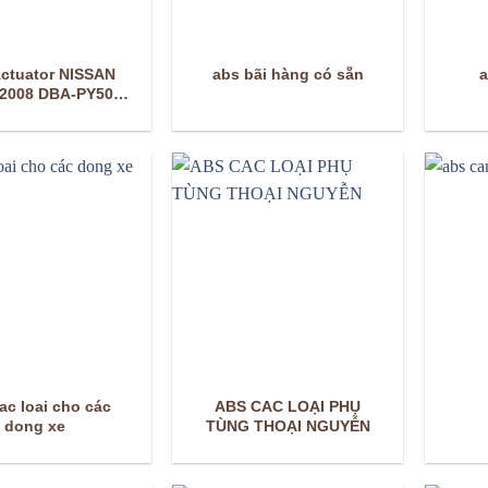
ctuator NISSAN
abs bãi hàng có sẵn
a
 2008 DBA-PY50
7660EJ70A
ac loai cho các
ABS CAC LOẠI PHỤ
dong xe
TÙNG THOẠI NGUYỄN