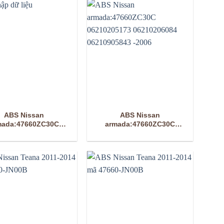
ABS Nissan
ABS Nissan
mada:47660ZC30C
armada:47660ZC30C
06210205173
06210205173
06210206084
06210206084
210905843 _2006
06210905843 -2006