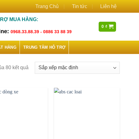
Trang Chủ
Tin tức
Liên hệ
TRỢ MUA HÀNG:
0
₫
ine:
0968.33.88.39 - 0886 33 88 39
ẶT HÀNG
TRUNG TÂM HỖ TRỢ
ủa 80 kết quả