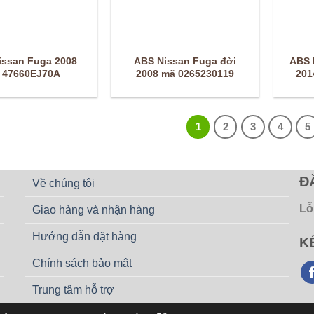
issan Fuga 2008
ABS Nissan Fuga đời
ABS 
 47660EJ70A
2008 mã 0265230119
201
1
2
3
4
5
Đ
Về chúng tôi
Lỗ
Giao hàng và nhận hàng
Hướng dẫn đặt hàng
K
Chính sách bảo mật
Trung tâm hỗ trợ