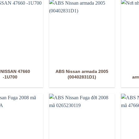
 NISSAN 47660
ABS Nissan armada 2005
-1U700
(00402831D1)
ar
06