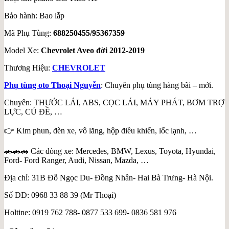
Bảo hành: Bao lắp
Mã Phụ Tùng:
688250455/95367359
Model Xe:
Chevrolet Aveo đời 2012-2019
Thương Hiệu:
CHEVROLET
Phụ tùng oto Thoại Nguyễn
: Chuyên phụ tùng hàng bãi – mới.
Chuyên: THƯỚC LÁI, ABS, CỌC LÁI, MÁY PHÁT, BƠM TRỢ
LỰC, CỦ ĐỀ, …
👉 Kim phun, đèn xe, vô lăng, hộp điều khiển, lốc lạnh, …
🚗🚗🚗 Các dòng xe: Mercedes, BMW, Lexus, Toyota, Hyundai,
Ford- Ford Ranger, Audi, Nissan, Mazda, …
Địa chỉ: 31B Đỗ Ngọc Du- Đồng Nhân- Hai Bà Trưng- Hà Nội.
Số DĐ: 0968 33 88 39 (Mr Thoại)
Holtine: 0919 762 788- 0877 533 699- 0836 581 976