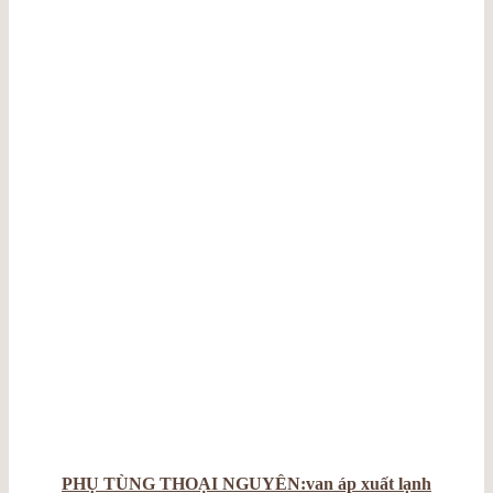
PHỤ TÙNG THOẠI NGUYỄN:van áp xuất lạnh