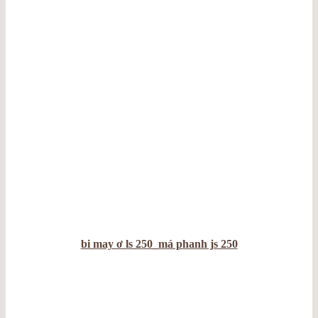
bi may ơ ls 250_má phanh js 250