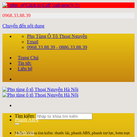
0968.33.88.39
Chuyển đến nội dung
Phụ Tùng Ô Tô Thoại Nguyễn
Email
0968.33.88.39 - 0886.33.88.39
Trang Chủ
Tin tức
Liên hệ
Tìm kiếm:
Phanh ABS
Thước lái
Nhập từ khóa tìm kiếm: thước lái, phanh ABS, phanh trợ lực, bơm trực