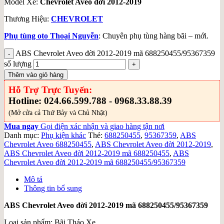
Model Xe:
Chevrolet Aveo đời 2012-2019
Thương Hiệu:
CHEVROLET
Phụ tùng oto Thoại Nguyễn
: Chuyên phụ tùng hàng bãi – mới.
ABS Chevrolet Aveo đời 2012-2019 mã 688250455/95367359
số lượng
Thêm vào giỏ hàng
Hỗ Trợ Trực Tuyến:
Hotline: 024.66.599.788 - 0968.33.88.39
(Mở cửa cả Thứ Bảy và Chủ Nhật)
Mua ngay
Gọi điện xác nhận và giao hàng tận nơi
Danh mục:
Phụ kiện khác
Thẻ:
688250455
,
95367359
,
ABS
Chevrolet Aveo 688250455
,
ABS Chevrolet Aveo đời 2012-2019
,
ABS Chevrolet Aveo đời 2012-2019 mã 688250455
,
ABS
Chevrolet Aveo đời 2012-2019 mã 688250455/95367359
Mô tả
Thông tin bổ sung
ABS Chevrolet Aveo đời 2012-2019 mã 688250455/95367359
Loại sản phẩm: Bãi Tháo Xe