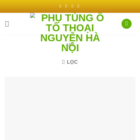
Chuyển
đến
nội
dung
ABS
LỌC