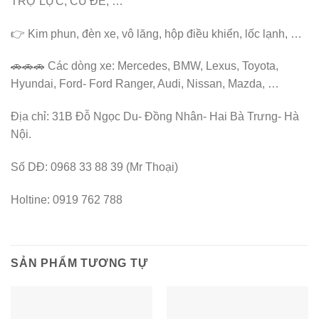
TRỢ LỰC, CỦ ĐỀ, …
👉 Kim phun, đèn xe, vô lăng, hộp điều khiển, lốc lạnh, …
🚗🚗🚗 Các dòng xe: Mercedes, BMW, Lexus, Toyota,
Hyundai, Ford- Ford Ranger, Audi, Nissan, Mazda, …
Địa chỉ: 31B Đỗ Ngọc Du- Đồng Nhân- Hai Bà Trưng- Hà
Nội.
Số DĐ: 0968 33 88 39 (Mr Thoại)
Holtine: 0919 762 788
SẢN PHẨM TƯƠNG TỰ