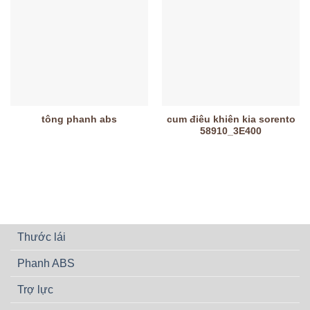
tông phanh abs
cum điêu khiên kia sorento
58910_3E400
Thước lái
Phanh ABS
Trợ lực