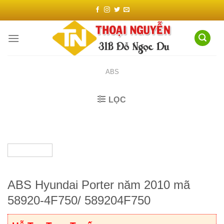
Chuyển
đến
nội
dung
ABS
LỌC
ABS Hyundai Porter năm 2010 mã
58920-4F750/ 589204F750