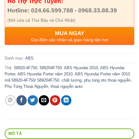
Hỗ Trợ Trực Tuyến:
Hotline: 024.66.599.788 - 0968.33.88.39
(Mở cửa cả Thứ Bảy và Chủ Nhật)
MUA NGAY
Gọi điện xác nhận và giao hàng tận nơi
Danh mục:
ABS
Thẻ:
58920-4F750
,
589204F750
,
ABS Hyundai 2010
,
ABS Hyundai
Porter
,
ABS Hyundai Porter năm 2010
,
ABS Hyundai Porter năm 2010
mã 58920-4F750/ 589204F750
,
chất lượng
,
phụ tùng oto thoại nguyễn
,
Phụ Tùng Thoại Nguyễn
,
thoại nguyễn auto
MÔ TẢ