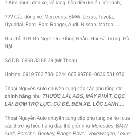
? Kim phun, đèn xe, vô lăng, hộp điều khiển, lốc lạnh, …
??? Các dòng xe: Mercedes, BMW, Lexus, Toyota,
Hyundai, Ford- Ford Ranger, Audi, Nissan, Mazda, …
Địa chỉ: 31B Đỗ Ngọc Du- Đồng Nhân- Hai Bà Trưng- Hà
Nội.
Số DĐ: 0968 33 88 39 (Mr Thoại)
Holtine: 0919 762 788- 0244 665 99788- 0836 581 976
Thoại Nguyễn Auto chuyên cung cấp các phụ tùng oto
chính hãng
như
THƯỚC LÁI, ABS, MÁY PHÁT, CỌC
LÁI, BƠM TRỢ LỰC, CỦ ĐỀ, ĐÈN XE, LỐC LẠNH,…
Thoại Nguyễn Auto chuyên cung cấp phụ tùng xe hơi của
các thương hiệu hàng đầu thế giới như
Mercedes, BMW,
Audi, Porsche, Bentley, Range Rover, Volkswagen, Lexus,