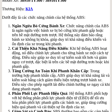
Model Xe:
58910-1Y500 / 589101Y500
Thương Hiệu:
KIA
Dưới đây là các chức năng chính của hệ thống ABS:
Ngăn Ngừa Bó Cứng Bánh Xe
: Chức năng chính của ABS
là ngăn ngừa việc bánh xe bị bó cứng khi phanh gấp hoặc
trên bề mặt đường trơn trượt. Hệ thống này đảm bảo rằng
bánh xe không bị khóa, giúp duy trì khả năng điều khiển và
ổn định của xe trong khi phanh.
Cải Thiện Khả Năng Điều Khiển
: Khi hệ thống ABS hoạt
động, nó điều chỉnh lực phanh cho từng bánh xe một cách tự
động. Điều này giúp xe duy trì sự kiểm soát tốt hơn và giảm
nguy cơ trượt, đặc biệt là trên các bề mặt đường trơn hoặc khi
phanh gấp.
Tăng Cường An Toàn Khi Phanh Khẩn Cấp
: Trong
trường hợp phanh khẩn cấp, ABS giúp duy trì khả năng lái và
kiểm soát bằng cách giảm thiểu hiện tượng trượt bánh xe.
Điều này cho phép người lái điều chỉnh hướng xe ngay cả khi
đang phanh mạnh.
Phân Phối Lực Phanh Hiệu Quả
: Hệ thống ABS phối hợp
với hệ thống phân phối lực phanh điện tử (EBD) để tối ưu
hóa phân phối lực phanh giữa các bánh xe, giúp tăng cường
hiệu quả phanh và cải thiện sự ổn định của xe.
Giám Sát và Cảnh Báo
: SBS thường bao gồm các cảm biến