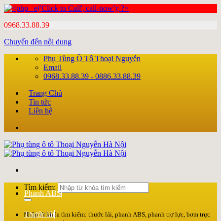
0968.33.88.39
Chuyển đến nội dung
Phụ Tùng Ô Tô Thoại Nguyễn
Email
0968.33.88.39 - 0886.33.88.39
Trang Chủ
Tin tức
Liên hệ
Tìm kiếm:
Phanh ABS
Thước lái
Nhập từ khóa tìm kiếm: thước lái, phanh ABS, phanh trợ lực, bơm trực