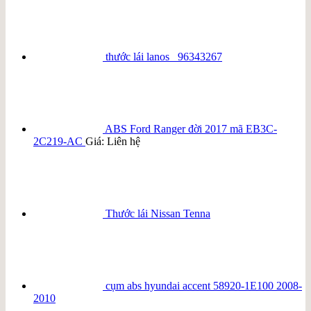
thước lái lanos _96343267
ABS Ford Ranger đời 2017 mã EB3C-
2C219-AC
Giá: Liên hệ
Thước lái Nissan Tenna
cụm abs hyundai accent 58920-1E100 2008-
2010