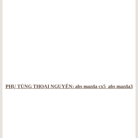
PHỤ TÙNG THOẠI NGUYỄN: abs mazda cx5_abs mazda3