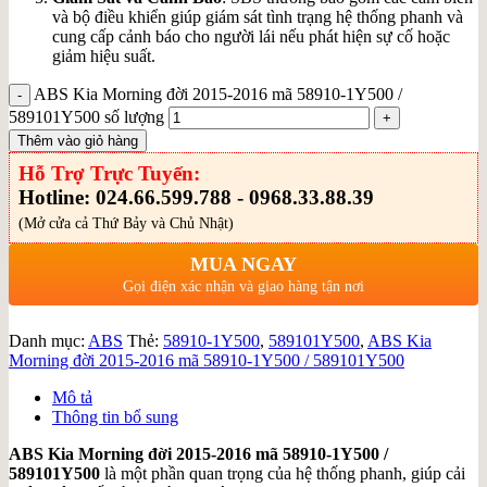
và bộ điều khiển giúp giám sát tình trạng hệ thống phanh và
cung cấp cảnh báo cho người lái nếu phát hiện sự cố hoặc
giảm hiệu suất.
ABS Kia Morning đời 2015-2016 mã 58910-1Y500 /
589101Y500 số lượng
Thêm vào giỏ hàng
Hỗ Trợ Trực Tuyến:
Hotline: 024.66.599.788 - 0968.33.88.39
(Mở cửa cả Thứ Bảy và Chủ Nhật)
MUA NGAY
Gọi điện xác nhận và giao hàng tận nơi
Danh mục:
ABS
Thẻ:
58910-1Y500
,
589101Y500
,
ABS Kia
Morning đời 2015-2016 mã 58910-1Y500 / 589101Y500
Mô tả
Thông tin bổ sung
ABS Kia Morning đời 2015-2016 mã 58910-1Y500 /
589101Y500
là một phần quan trọng của hệ thống phanh, giúp cải