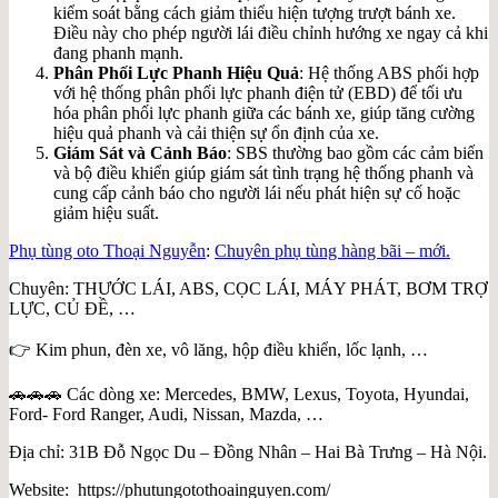
kiểm soát bằng cách giảm thiểu hiện tượng trượt bánh xe.
Điều này cho phép người lái điều chỉnh hướng xe ngay cả khi
đang phanh mạnh.
Phân Phối Lực Phanh Hiệu Quả
: Hệ thống ABS phối hợp
với hệ thống phân phối lực phanh điện tử (EBD) để tối ưu
hóa phân phối lực phanh giữa các bánh xe, giúp tăng cường
hiệu quả phanh và cải thiện sự ổn định của xe.
Giám Sát và Cảnh Báo
: SBS thường bao gồm các cảm biến
và bộ điều khiển giúp giám sát tình trạng hệ thống phanh và
cung cấp cảnh báo cho người lái nếu phát hiện sự cố hoặc
giảm hiệu suất.
Phụ tùng oto Thoại Nguyễn
:
Chuyên phụ tùng hàng bãi – mới.
Chuyên: THƯỚC LÁI, ABS, CỌC LÁI, MÁY PHÁT, BƠM TRỢ
LỰC, CỦ ĐỀ, …
👉 Kim phun, đèn xe, vô lăng, hộp điều khiển, lốc lạnh, …
🚗🚗🚗 Các dòng xe: Mercedes, BMW, Lexus, Toyota, Hyundai,
Ford- Ford Ranger, Audi, Nissan, Mazda, …
Địa chỉ: 31B Đỗ Ngọc Du – Đồng Nhân – Hai Bà Trưng – Hà Nội.
Website: https://phutungotothoainguyen.com/