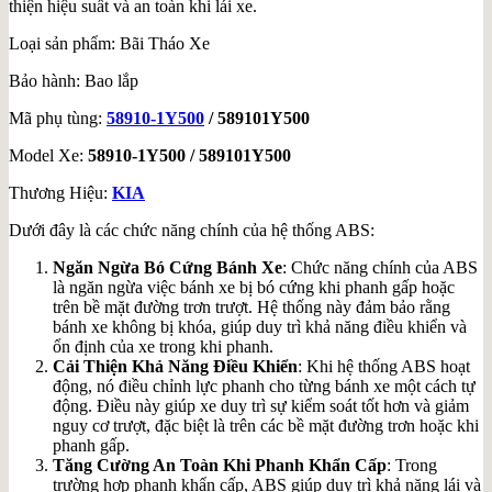
thiện hiệu suất và an toàn khi lái xe.
Loại sản phẩm: Bãi Tháo Xe
Bảo hành: Bao lắp
Mã phụ tùng:
58910-1Y500
/ 589101Y500
Model Xe:
58910-1Y500 / 589101Y500
Thương Hiệu:
KIA
Dưới đây là các chức năng chính của hệ thống ABS:
Ngăn Ngừa Bó Cứng Bánh Xe
: Chức năng chính của ABS
là ngăn ngừa việc bánh xe bị bó cứng khi phanh gấp hoặc
trên bề mặt đường trơn trượt. Hệ thống này đảm bảo rằng
bánh xe không bị khóa, giúp duy trì khả năng điều khiển và
ổn định của xe trong khi phanh.
Cải Thiện Khả Năng Điều Khiển
: Khi hệ thống ABS hoạt
động, nó điều chỉnh lực phanh cho từng bánh xe một cách tự
động. Điều này giúp xe duy trì sự kiểm soát tốt hơn và giảm
nguy cơ trượt, đặc biệt là trên các bề mặt đường trơn hoặc khi
phanh gấp.
Tăng Cường An Toàn Khi Phanh Khẩn Cấp
: Trong
trường hợp phanh khẩn cấp, ABS giúp duy trì khả năng lái và