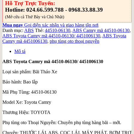
Hỗ Trợ Trực Tuyến:
Hotline: 024.66.599.788 - 0968.33.88.39
(Mở cửa cả Thứ Bảy và Chủ Nhật)
Mua ngay
Gọi điện xác nhận và giao hàng tận nơi
Danh mục:
ABS
Thẻ:
44510-06130
,
ABS Camry mã 44510-06130
,
ABS Toyota Camry mã 44510-06130/ 4451006130
,
ABS Toyota
Camry mã 4451006130
,
phụ tùng oto thoại nguyễn
Mô tả
ABS Toyota Camry mã 44510-06130/ 4451006130
Loại sản phẩm: Bãi Tháo Xe
Bảo hành: Bao lắp
Mã Phụ Tùng: 44510-06130
Model Xe: Toyota Camry
Thương Hiệu: TOYOTA
Phụ tùng oto Thoại Nguyễn: Chuyên phụ tùng hàng bãi – mới.
Chuyên: THƯỚC LÁI, ABS, CỌC LÁI, MÁY PHÁT, BƠM TRỢ