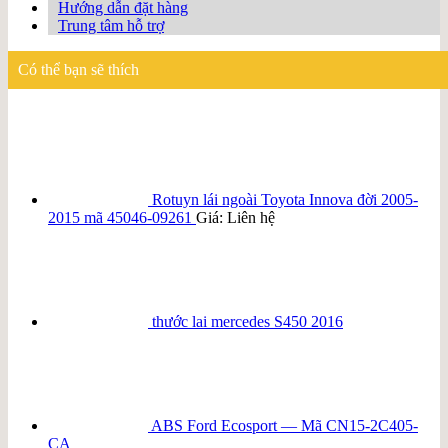
Hướng dẫn đặt hàng
Trung tâm hỗ trợ
Có thể bạn sẽ thích
Rotuyn lái ngoài Toyota Innova đời 2005-
2015 mã 45046-09261
Giá: Liên hệ
thước lai mercedes S450 2016
ABS Ford Ecosport — Mã CN15-2C405-
CA