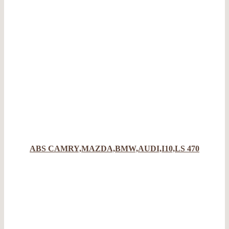
ABS CAMRY,MAZDA,BMW,AUDI,I10,LS 470