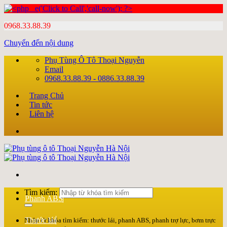
0968.33.88.39
Chuyển đến nội dung
Phụ Tùng Ô Tô Thoại Nguyễn
Email
0968.33.88.39 - 0886.33.88.39
Trang Chủ
Tin tức
Liên hệ
Tìm kiếm:
Phanh ABS
Thước lái
Nhập từ khóa tìm kiếm: thước lái, phanh ABS, phanh trợ lực, bơm trực