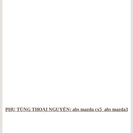
PHỤ TÙNG THOẠI NGUYỄN: abs mazda cx5_abs mazda3