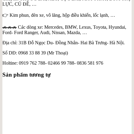
LỰC, CỦ ĐỀ, …
👉 Kim phun, đèn xe, vô lăng, hộp điều khiển, lốc lạnh, …
🚗🚗🚗 Các dòng xe: Mercedes, BMW, Lexus, Toyota, Hyundai,
Ford- Ford Ranger, Audi, Nissan, Mazda, …
Địa chỉ: 31B Đỗ Ngọc Du- Đồng Nhân- Hai Bà Trưng- Hà Nội.
Số DĐ: 0968 33 88 39 (Mr Thoại)
Holtine: 0919 762 788- 02466 99 788- 0836 581 976
Sản phẩm tương tự