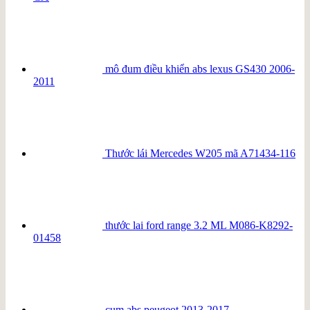
mô đum điều khiển abs lexus GS430 2006-
2011
Thước lái Mercedes W205 mã A71434-116
thước lai ford range 3.2 ML M086-K8292-
01458
cụm abs peugeot 2013-2017