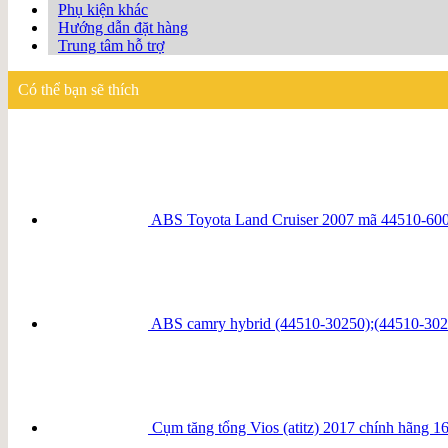
Phụ kiện khác
Hướng dẫn đặt hàng
Trung tâm hỗ trợ
Có thể bạn sẽ thích
ABS Toyota Land Cruiser 2007 mã 44510-60
ABS camry hybrid (44510-30250);(44510-302
Cụm tăng tổng Vios (atitz) 2017 chính hãng