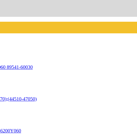
060 89541-60030
70);(44510-47050)
 166200Y060