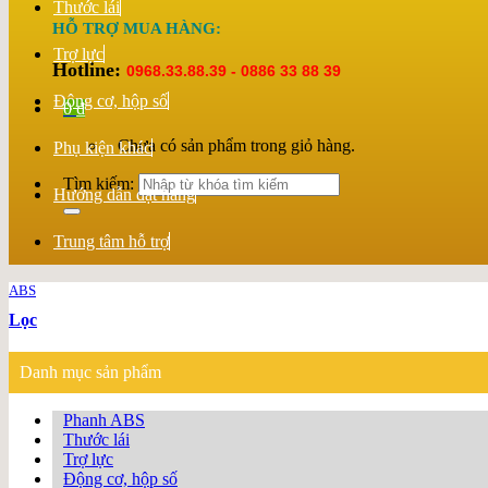
Thước lái
HỖ TRỢ MUA HÀNG:
Trợ lực
Hotline:
0968.33.88.39 - 0886 33 88 39
Động cơ, hộp số
0
₫
Chưa có sản phẩm trong giỏ hàng.
Phụ kiện khác
Tìm kiếm:
Hướng dẫn đặt hàng
Trung tâm hỗ trợ
ABS
Lọc
Danh mục sản phẩm
Phanh ABS
Thước lái
Trợ lực
Động cơ, hộp số