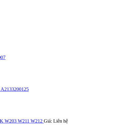
007
ã A2133200125
GLK W203 W211 W212
Giá: Liên hệ