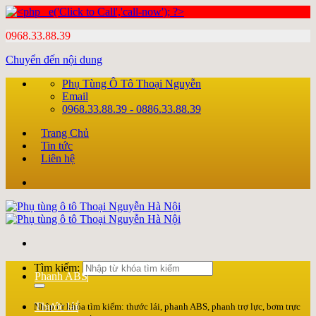
0968.33.88.39
Chuyển đến nội dung
Phụ Tùng Ô Tô Thoại Nguyễn
Email
0968.33.88.39 - 0886.33.88.39
Trang Chủ
Tin tức
Liên hệ
Tìm kiếm:
Phanh ABS
Thước lái
Nhập từ khóa tìm kiếm: thước lái, phanh ABS, phanh trợ lực, bơm trực