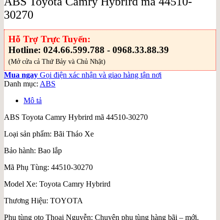
ABS Toyota Camry Hybrird mã 44510-
30270
Hỗ Trợ Trực Tuyến:
Hotline: 024.66.599.788 - 0968.33.88.39
(Mở cửa cả Thứ Bảy và Chủ Nhật)
Mua ngay
Gọi điện xác nhận và giao hàng tận nơi
Danh mục:
ABS
Mô tả
ABS Toyota Camry Hybrird mã 44510-30270
Loại sản phẩm: Bãi Tháo Xe
Bảo hành: Bao lắp
Mã Phụ Tùng: 44510-30270
Model Xe: Toyota Camry Hybrird
Thương Hiệu: TOYOTA
Phụ tùng oto Thoại Nguyễn: Chuyên phụ tùng hàng bãi – mới.