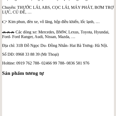
Chuyên: THƯỚC LÁI, ABS, CỌC LÁI, MÁY PHÁT, BƠM TRỢ
LỰC, CỦ ĐỀ, …
👉 Kim phun, đèn xe, vô lăng, hộp điều khiển, lốc lạnh, …
🚗🚗🚗 Các dòng xe: Mercedes, BMW, Lexus, Toyota, Hyundai,
Ford- Ford Ranger, Audi, Nissan, Mazda, …
Địa chỉ: 31B Đỗ Ngọc Du- Đồng Nhân- Hai Bà Trưng- Hà Nội.
Số DĐ: 0968 33 88 39 (Mr Thoại)
Holtine: 0919 762 788- 02466 99 788- 0836 581 976
Sản phẩm tương tự