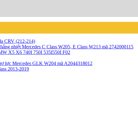
da CRV (212-214)
 hằng nhiệt Mercedes C Class W205, E Class W213 mã 2742000115
BMW X5 X6 740I 750I 535I550I F02
rợ lực Mercedes GLK W204 mã A2044318012
lass 2013-2019