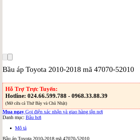
Bầu áp Toyota 2010-2018 mã 47070-52010
Hỗ Trợ Trực Tuyến:
Hotline: 024.66.599.788 - 0968.33.88.39
(Mở cửa cả Thứ Bảy và Chủ Nhật)
Mua ngay
Gọi điện xác nhận và giao hàng tận nơi
Danh mục:
Bâu hơi
Mô tả
Bầu áp Toyota 2010-2018 mã 47070-52010