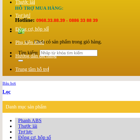
Thước lái
HỖ TRỢ MUA HÀNG:
Trợ lực
Hotline:
0968.33.88.39 - 0886 33 88 39
Động cơ, hộp số
0
₫
Chưa có sản phẩm trong giỏ hàng.
Phụ kiện khác
Tìm kiếm:
Hướng dẫn đặt hàng
Trung tâm hỗ trợ
Bâu hơi
Lọc
Danh mục sản phẩm
Phanh ABS
Thước lái
Trợ lực
Động cơ, hộp số