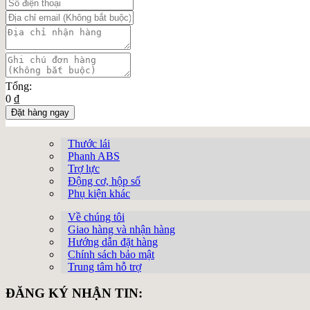
Tổng:
0 ₫
Đặt hàng ngay
Thước lái
Phanh ABS
Trợ lực
Động cơ, hộp số
Phụ kiện khác
Về chúng tôi
Giao hàng và nhận hàng
Hướng dẫn đặt hàng
Chính sách bảo mật
Trung tâm hỗ trợ
ĐĂNG KÝ NHẬN TIN: