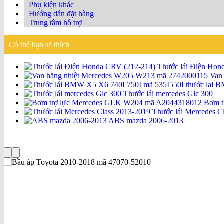
Phụ kiện khác
Hướng dẫn đặt hàng
Trung tâm hỗ trợ
Có thể bạn sẽ thích
Thước lái Điện Hon
Van
thước lai 
Thước lái mercedes Glc 300
Bơm t
Thước lái Mercedes C
ABS mazda 2006-2013