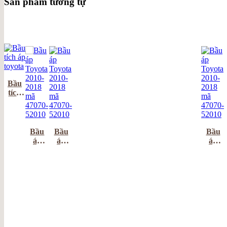
Sản phẩm tương tự
Bầu
tích
áp
toyota
Bầu
Bầu
Bầu
áp
áp
áp
Toyota
ABS
Toyota
2010-
Toyota
2010-
2018
2010-
2018
mã
2018
mã
47070-
mã
47070-
52010
47070-
52010
52010