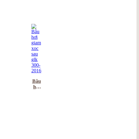
Bâu
hơi
giam
xoc
sau
glk
300-
2016