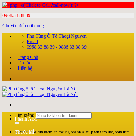
0968.33.88.39
Chuyển đến nội dung
Phụ Tùng Ô Tô Thoại Nguyễn
Email
0968.33.88.39 - 0886.33.88.39
Trang Chủ
Tin tức
Liên hệ
Tìm kiếm:
Phanh ABS
Thước lái
Nhập từ khóa tìm kiếm: thước lái, phanh ABS, phanh trợ lực, bơm trực