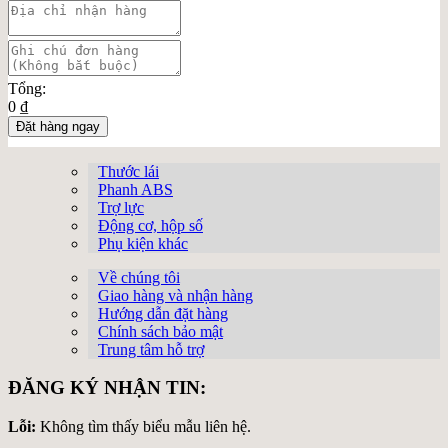
Tổng:
0 ₫
Đặt hàng ngay
Thước lái
Phanh ABS
Trợ lực
Động cơ, hộp số
Phụ kiện khác
Về chúng tôi
Giao hàng và nhận hàng
Hướng dẫn đặt hàng
Chính sách bảo mật
Trung tâm hỗ trợ
ĐĂNG KÝ NHẬN TIN:
Lỗi:
Không tìm thấy biểu mẫu liên hệ.