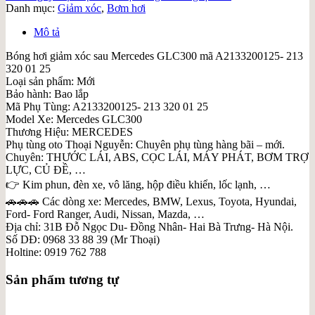
Danh mục:
Giảm xóc
,
Bơm hơi
Mô tả
Bóng hơi giảm xóc sau Mercedes GLC300 mã A2133200125- 213
320 01 25
Loại sản phẩm: Mới
Bảo hành: Bao lắp
Mã Phụ Tùng: A2133200125- 213 320 01 25
Model Xe: Mercedes GLC300
Thương Hiệu: MERCEDES
Phụ tùng oto Thoại Nguyễn: Chuyên phụ tùng hàng bãi – mới.
Chuyên: THƯỚC LÁI, ABS, CỌC LÁI, MÁY PHÁT, BƠM TRỢ
LỰC, CỦ ĐỀ, …
👉 Kim phun, đèn xe, vô lăng, hộp điều khiển, lốc lạnh, …
🚗🚗🚗 Các dòng xe: Mercedes, BMW, Lexus, Toyota, Hyundai,
Ford- Ford Ranger, Audi, Nissan, Mazda, …
Địa chỉ: 31B Đỗ Ngọc Du- Đồng Nhân- Hai Bà Trưng- Hà Nội.
Số DĐ: 0968 33 88 39 (Mr Thoại)
Holtine: 0919 762 788
Sản phẩm tương tự