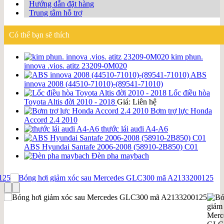
Hướng dẫn đặt hàng
Trung tâm hỗ trợ
Có thể bạn sẽ thích
kim phun.
innova .vios. atitz 23209-0M020
ABS
innova 2008 (44510-71010)-(89541-71010)
Lốc điều hòa
Toyota Altis đời 2010 - 2018
Giá: Liên hệ
Bơm trợ lực Honda
Accord 2.4 2010
thước lái audi A4-A6
ABS Hyundai Santafe 2006-2008 (58910-2B850) C01
Đèn pha maybach