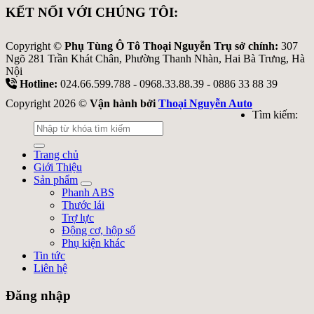
KẾT NỐI VỚI CHÚNG TÔI:
Copyright ©
Phụ Tùng Ô Tô Thoại Nguyễn Trụ sở chính:
307
Ngõ 281 Trần Khát Chân, Phường Thanh Nhàn, Hai Bà Trưng, Hà
Nội
Hotline:
024.66.599.788 - 0968.33.88.39 - 0886 33 88 39
Copyright 2026 ©
Vận hành bởi
Thoại Nguyễn Auto
Tìm kiếm:
Trang chủ
Giới Thiệu
Sản phẩm
Phanh ABS
Thước lái
Trợ lực
Động cơ, hộp số
Phụ kiện khác
Tin tức
Liên hệ
Đăng nhập