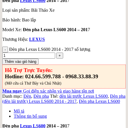
Đèn pha
Lexus LS600
2014 – 201
7
Loại sản phẩm: Bãi Tháo Xe
Bảo hành: Bao lắp
Model Xe:
Đèn pha Lexus LS600 2014 – 201
7
Thương Hiệu:
LEXUS
Đèn pha Lexus LS600 2014 - 2017 số lượng
Thêm vào giỏ hàng
Hỗ Trợ Trực Tuyến:
Hotline: 024.66.599.788 - 0968.33.88.39
(Mở cửa cả Thứ Bảy và Chủ Nhật)
Mua ngay
Gọi điện xác nhận và giao hàng tận nơi
Danh mục:
Đèn
,
Đèn pha
Thẻ:
đèn lái trước Lexus LS600
,
Đèn pha
(đèn lái trước) Lexus LS600 2014 - 2017
,
Đèn pha Lexus LS600
Mô tả
Thông tin bổ sung
Đèn pha
Lexus LS600
2014 – 201
7