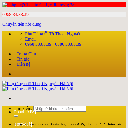
0968.33.88.39
Chuyển đến nội dung
Phụ Tùng Ô Tô Thoại Nguyễn
Email
0968.33.88.39 - 0886.33.88.39
Trang Chủ
Tin tức
Liên hệ
Tìm kiếm:
Phanh ABS
Thước lái
Nhập từ khóa tìm kiếm: thước lái, phanh ABS, phanh trợ lực, bơm trực