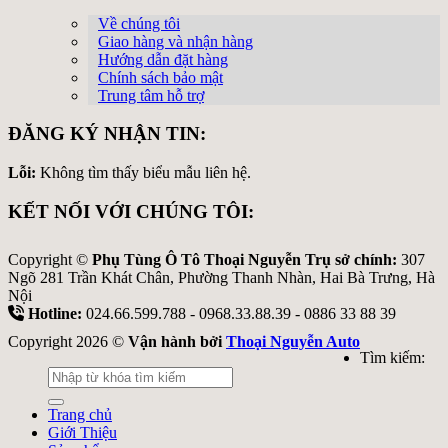
Về chúng tôi
Giao hàng và nhận hàng
Hướng dẫn đặt hàng
Chính sách bảo mật
Trung tâm hỗ trợ
ĐĂNG KÝ NHẬN TIN:
Lỗi:
Không tìm thấy biểu mẫu liên hệ.
KẾT NỐI VỚI CHÚNG TÔI:
Copyright ©
Phụ Tùng Ô Tô Thoại Nguyễn Trụ sở chính:
307
Ngõ 281 Trần Khát Chân, Phường Thanh Nhàn, Hai Bà Trưng, Hà
Nội
Hotline:
024.66.599.788 - 0968.33.88.39 - 0886 33 88 39
Copyright 2026 ©
Vận hành bởi
Thoại Nguyễn Auto
Tìm kiếm:
Trang chủ
Giới Thiệu