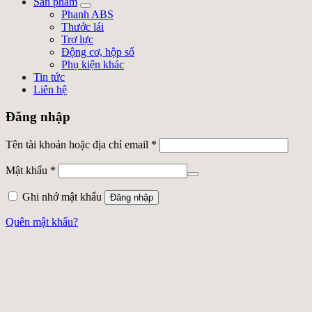
Sản phẩm
Phanh ABS
Thước lái
Trợ lực
Động cơ, hộp số
Phụ kiện khác
Tin tức
Liên hệ
Đăng nhập
Tên tài khoản hoặc địa chỉ email
*
Mật khẩu
*
Ghi nhớ mật khẩu
Đăng nhập
Quên mật khẩu?