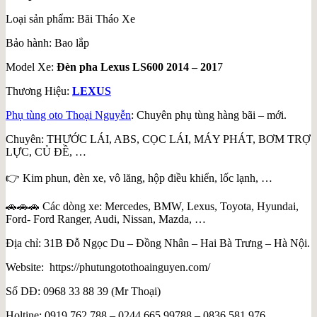
Loại sản phẩm: Bãi Tháo Xe
Bảo hành: Bao lắp
Model Xe:
Đèn pha Lexus LS600 2014 – 201
7
Thương Hiệu:
LEXUS
Phụ tùng oto Thoại Nguyễn
: Chuyên phụ tùng hàng bãi – mới.
Chuyên: THƯỚC LÁI, ABS, CỌC LÁI, MÁY PHÁT, BƠM TRỢ
LỰC, CỦ ĐỀ, …
👉 Kim phun, đèn xe, vô lăng, hộp điều khiển, lốc lạnh, …
🚗🚗🚗 Các dòng xe: Mercedes, BMW, Lexus, Toyota, Hyundai,
Ford- Ford Ranger, Audi, Nissan, Mazda, …
Địa chỉ: 31B Đỗ Ngọc Du – Đồng Nhân – Hai Bà Trưng – Hà Nội.
Website: https://phutungotothoainguyen.com/
Số DĐ: 0968 33 88 39 (Mr Thoại)
Holtine: 0919 762 788 – 0244 665 99788 – 0836 581 976