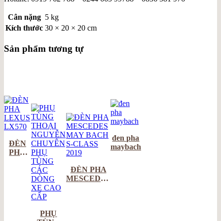
Cân nặng
5 kg
Kích thước
30 × 20 × 20 cm
Sản phẩm tương tự
đen pha
ĐÈN
maybach
PHA
LEXUS
ĐÈN PHA
LX570
MESCEDES
MAY BACH
S-CLASS
2019
PHỤ