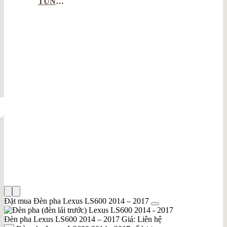
TÙNG
THOẠI
NGUYỄN
CHUYÊN
PHỤ
TÙNG
CÁC
DÒNG
XE CAO
CẤP
Đặt mua Đèn pha Lexus LS600 2014 – 2017
Đèn pha Lexus LS600 2014 – 2017
Giá: Liên hệ