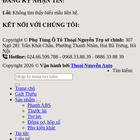
ĐĂNG KÝ NHẬN TIN:
Lỗi:
Không tìm thấy biểu mẫu liên hệ.
KẾT NỐI VỚI CHÚNG TÔI:
Copyright ©
Phụ Tùng Ô Tô Thoại Nguyễn Trụ sở chính:
307
Ngõ 281 Trần Khát Chân, Phường Thanh Nhàn, Hai Bà Trưng, Hà
Nội
Hotline:
024.66.599.788 - 0968.33.88.39 - 0886 33 88 39
Copyright 2026 ©
Vận hành bởi
Thoại Nguyễn Auto
Tìm kiếm:
Trang chủ
Giới Thiệu
Sản phẩm
Phanh ABS
Thước lái
Trợ lực
Động cơ, hộp số
Phụ kiện khác
Tin tức
Liên hệ