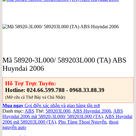
Mã 58920-3L000/ 589203L000 (TA) ABS
Huyndai 2006
Hỗ Trợ Trực Tuyến:
Hotline: 024.66.599.788 - 0968.33.88.39
(Mở cửa cả Thứ Bảy và Chủ Nhật)
Mua ngay
Gọi điện xác nhận và giao hàng tận nơi
Danh mục:
ABS
Thẻ:
589203L000
,
ABS Huyndai 2006
,
ABS
Huyndai 2006 mã 58920-3L000/ 589203L000 (TA)
,
ABS Huyndai
2006 mã 589203L000 (TA)
,
Phụ Tùng Thoại Nguyễn
,
thoại
nguyễn auto