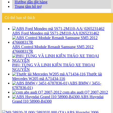
Hướng dẫn đặt hàng
Trung tâm hỗ trợ
Có thể bạn sẽ thích
ABS Ford Mondeo mã 5S71-2M110-AA 0265231462
ABS Control Module Renault Samsung SM5 2012
476608317R
PHỤ TÙNG VÀ LINH KIỆN THÁO XE THOẠI
NGUYỄN
Thước lái
Mercedes W205 mã A71434-116
ABS BMW ( 3451-
6787836-01)
cụm abs audi Q7 2007-2012
ABS Huyndai
Grand I10 58900-B4300