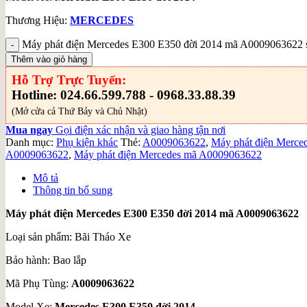
Thương Hiệu:
MERCEDES
Máy phát điện Mercedes E300 E350 đời 2014 mã A0009063622 
Thêm vào giỏ hàng
Hỗ Trợ Trực Tuyến:
Hotline: 024.66.599.788 - 0968.33.88.39
(Mở cửa cả Thứ Bảy và Chủ Nhật)
Mua ngay
Gọi điện xác nhận và giao hàng tận nơi
Danh mục:
Phụ kiện khác
Thẻ:
A0009063622
,
Máy phát điện Merce
A0009063622
,
Máy phát điện Mercedes mã A0009063622
Mô tả
Thông tin bổ sung
Máy phát điện Mercedes E300 E350 đời 2014 mã A0009063622
Loại sản phẩm: Bãi Tháo Xe
Bảo hành: Bao lắp
Mã Phụ Tùng:
A0009063622
Model Xe:
Mercedes E300 E350 đời 2014