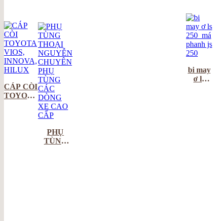
bi may
ơ ls
CÁP CÒI
250_má
TOYOTA
phanh
VIOS,
js 250
INNOVA,
HILUX
PHỤ
TÙNG
THOẠI
NGUYỄN
CHUYÊN
PHỤ
TÙNG
CÁC
DÒNG
XE CAO
CẤP