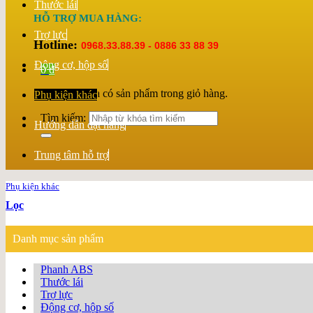
Thước lái
HỖ TRỢ MUA HÀNG:
Trợ lực
Hotline:
0968.33.88.39 - 0886 33 88 39
Động cơ, hộp số
0
₫
Chưa có sản phẩm trong giỏ hàng.
Phụ kiện khác
Tìm kiếm:
Hướng dẫn đặt hàng
Trung tâm hỗ trợ
Phụ kiện khác
Lọc
Danh mục sản phẩm
Phanh ABS
Thước lái
Trợ lực
Động cơ, hộp số