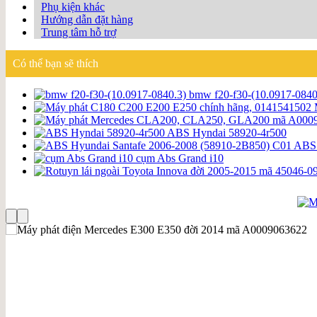
Phụ kiện khác
Hướng dẫn đặt hàng
Trung tâm hỗ trợ
Có thể bạn sẽ thích
bmw f20-f30-(10.0917-0840
ABS Hyndai 58920-4r500
ABS 
cụm Abs Grand i10