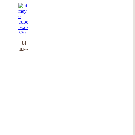
bi
may
o
truoc
lexus
570