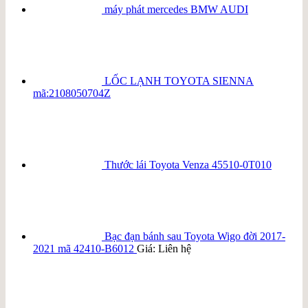
máy phát mercedes BMW AUDI
LỐC LẠNH TOYOTA SIENNA
mã:2108050704Z
Thước lái Toyota Venza 45510-0T010
Bạc đạn bánh sau Toyota Wigo đời 2017-
2021 mã 42410-B6012
Giá: Liên hệ