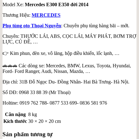
Model Xe:
Mercedes E300 E350 đời 2014
Thương Hiệu:
MERCEDES
Phụ tùng oto Thoại Nguyễn
: Chuyên phụ tùng hàng bãi – mới.
Chuyên: THƯỚC LÁI, ABS, CỌC LÁI, MÁY PHÁT, BƠM TRỢ
LỰC, CỦ ĐỀ, …
👉 Kim phun, đèn xe, vô lăng, hộp điều khiển, lốc lạnh, …
🚗🚗🚗 Các dòng xe: Mercedes, BMW, Lexus, Toyota, Hyundai,
Ford- Ford Ranger, Audi, Nissan, Mazda, …
Địa chỉ: 31B Đỗ Ngọc Du- Đồng Nhân- Hai Bà Trưng- Hà Nội.
Số DĐ: 0968 33 88 39 (Mr Thoại)
Holtine: 0919 762 788- 0877 533 699- 0836 581 976
Cân nặng
8 kg
Kích thước
30 × 20 × 20 cm
Sản phẩm tương tự