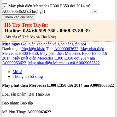
Máy phát điện Mercedes E300 E350 đời 2014 mã
A0009063622 số lượng
Thêm vào giỏ hàng
Hỗ Trợ Trực Tuyến:
Hotline: 024.66.599.788 - 0968.33.88.39
(Mở cửa cả Thứ Bảy và Chủ Nhật)
Mua ngay
Gọi điện xác nhận và giao hàng tận nơi
Danh mục:
Phụ kiện khác
Thẻ:
A0009063622
,
Máy phát điện
Mercedes E300 E350
,
Máy phát điện Mercedes E300 E350 đời
2014
,
Máy phát điện Mercedes E300 E350 đời 2014 mã
A0009063622
,
Máy phát điện Mercedes mã A0009063622
Mô tả
Thông tin bổ sung
Máy phát điện Mercedes E300 E350 đời 2014 mã A0009063622
Loại sản phẩm: Bãi Tháo Xe
Bảo hành: Bao lắp
Mã Phụ Tùng:
A0009063622