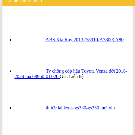
Có thể bạn sẽ thích
ABS Kia Ray 2013 (58910-A3800) A80
Ty chống cốp hậu Toyota Venza đời 2018-
2024 mã 68950-0T020
Giá: Liên hệ
thước lái lexus gs330-gs350 mới xịn