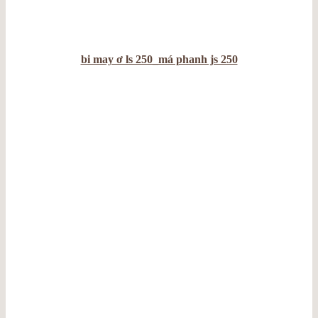
bi may ơ ls 250_má phanh js 250