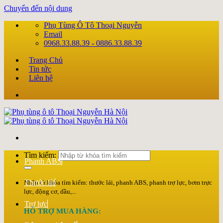
Chuyển đến nội dung
Phụ Tùng Ô Tô Thoại Nguyễn
Email
0968.33.88.39 - 0886.33.88.39
Trang Chủ
Tin tức
Liên hệ
Tìm kiếm:
Phanh ABS
Thước lái
Nhập từ khóa tìm kiếm: thước lái, phanh ABS, phanh trợ lực, bơm trực
lực, động cơ, dầu,...
Trợ lực
HỖ TRỢ MUA HÀNG: