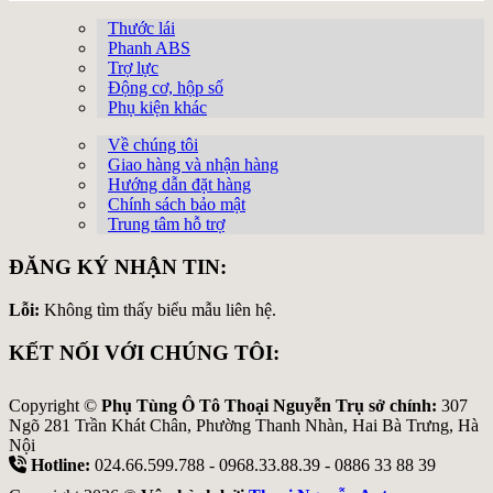
Thước lái
Phanh ABS
Trợ lực
Động cơ, hộp số
Phụ kiện khác
Về chúng tôi
Giao hàng và nhận hàng
Hướng dẫn đặt hàng
Chính sách bảo mật
Trung tâm hỗ trợ
ĐĂNG KÝ NHẬN TIN:
Lỗi:
Không tìm thấy biểu mẫu liên hệ.
KẾT NỐI VỚI CHÚNG TÔI:
Copyright ©
Phụ Tùng Ô Tô Thoại Nguyễn Trụ sở chính:
307
Ngõ 281 Trần Khát Chân, Phường Thanh Nhàn, Hai Bà Trưng, Hà
Nội
Hotline:
024.66.599.788 - 0968.33.88.39 - 0886 33 88 39