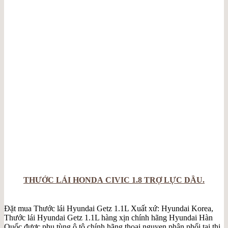
THƯỚC LÁI HONDA CIVIC 1.8 TRỢ LỰC DẦU.
Đặt mua Thước lái Hyundai Getz 1.1L Xuất xứ: Hyundai Korea,
Thước lái Hyundai Getz 1.1L hàng xịn chính hãng Hyundai Hàn
Quốc được phụ tùng ô tô chính hãng thoai nguyen phân phối tại thị