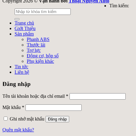
Copyright 2026 ©
Vận hành bởi
Thoại Nguyễn Auto
Tìm kiếm:
Trang chủ
Giới Thiệu
Sản phẩm
Phanh ABS
Thước lái
Trợ lực
Động cơ, hộp số
Phụ kiện khác
Tin tức
Liên hệ
Đăng nhập
Tên tài khoản hoặc địa chỉ email
*
Mật khẩu
*
Ghi nhớ mật khẩu
Đăng nhập
Quên mật khẩu?