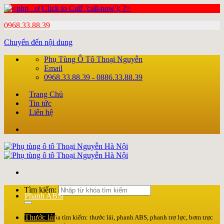
0968.33.88.39
Chuyển đến nội dung
Phụ Tùng Ô Tô Thoại Nguyễn
Email
0968.33.88.39 - 0886.33.88.39
Trang Chủ
Tin tức
Liên hệ
Tìm kiếm:
Phanh ABS
Thước lái
Nhập từ khóa tìm kiếm: thước lái, phanh ABS, phanh trợ lực, bơm trực