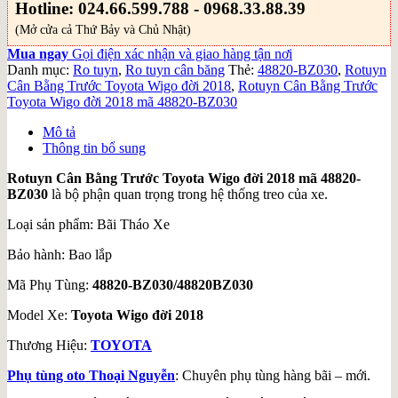
Hotline: 024.66.599.788 - 0968.33.88.39
(Mở cửa cả Thứ Bảy và Chủ Nhật)
Mua ngay
Gọi điện xác nhận và giao hàng tận nơi
Danh mục:
Ro tuyn
,
Ro tuyn cân băng
Thẻ:
48820-BZ030
,
Rotuyn
Cân Bằng Trước Toyota Wigo đời 2018
,
Rotuyn Cân Bằng Trước
Toyota Wigo đời 2018 mã 48820-BZ030
Mô tả
Thông tin bổ sung
Rotuyn Cân Bằng Trước Toyota Wigo đời 2018 mã 48820-
BZ030
là bộ phận quan trọng trong hệ thống treo của xe.
Loại sản phẩm: Bãi Tháo Xe
Bảo hành: Bao lắp
Mã Phụ Tùng:
48820-BZ030/48820BZ030
Model Xe:
Toyota Wigo đời 2018
Thương Hiệu:
TOYOTA
Phụ tùng oto Thoại Nguyễn
: Chuyên phụ tùng hàng bãi – mới.