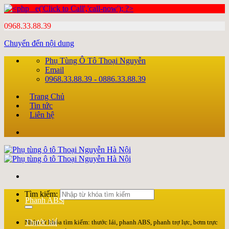
0968.33.88.39
Chuyển đến nội dung
Phụ Tùng Ô Tô Thoại Nguyễn
Email
0968.33.88.39 - 0886.33.88.39
Trang Chủ
Tin tức
Liên hệ
Tìm kiếm:
Phanh ABS
Thước lái
Nhập từ khóa tìm kiếm: thước lái, phanh ABS, phanh trợ lực, bơm trực