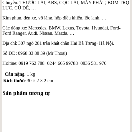
Chuyên: THƯỚC LÁI, ABS, CỌC LÁI, MÁY PHÁT, BƠM TRỢ
LỰC, CỦ ĐỀ, …
Kim phun, đèn xe, vô lăng, hộp điều khiển, lốc lạnh, …
Các dòng xe: Mercedes, BMW, Lexus, Toyota, Hyundai, Ford-
Ford Ranger, Audi, Nissan, Mazda, …
Địa chỉ: 307 ngõ 281 trân khát chân Hai Bà Trưng- Hà Nội.
Số DĐ: 0968 33 88 39 (Mr Thoại)
Holtine: 0919 762 788- 0244 665 99788- 0836 581 976
Cân nặng
1 kg
Kích thước
30 × 2 × 2 cm
Sản phẩm tương tự