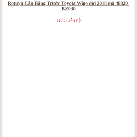
Rotuyn Cân Bằng Trước Toyota Wigo đời 2018 mã 48820-
BZ030
Giá: Liên hệ