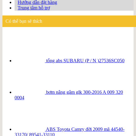
Hướng dẫn đặt hàng
Trung tâm hỗ trợ
Có thể bạn sẽ thích
tổng abs SUBARU (P / N )27536SC050
bơm nâng gâm glk 300-2016 A 009 320
0004
ABS Toyota Camry đời 2009 mã 44540-
33170/ 89541-33110