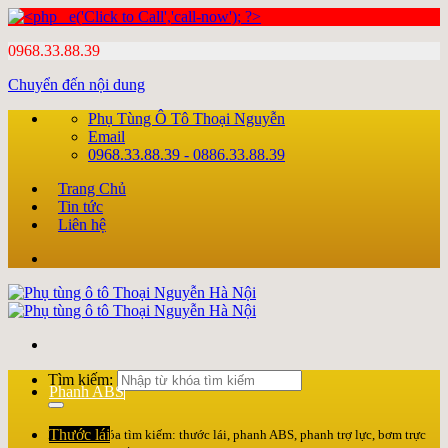
0968.33.88.39
Chuyển đến nội dung
Phụ Tùng Ô Tô Thoại Nguyễn
Email
0968.33.88.39 - 0886.33.88.39
Trang Chủ
Tin tức
Liên hệ
Tìm kiếm:
Phanh ABS
Thước lái
Nhập từ khóa tìm kiếm: thước lái, phanh ABS, phanh trợ lực, bơm trực