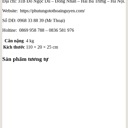
Địa chỉ: 31B Đỗ Ngọc Du – Đồng Nhân – Hai Bà Trưng – Hà Nội.
Website: https://phutungotothoainguyen.com/
Số DĐ: 0968 33 88 39 (Mr Thoại)
Holtine: 0869 958 788 – 0836 581 976
Cân nặng
4 kg
Kích thước
110 × 20 × 25 cm
Sản phẩm tương tự