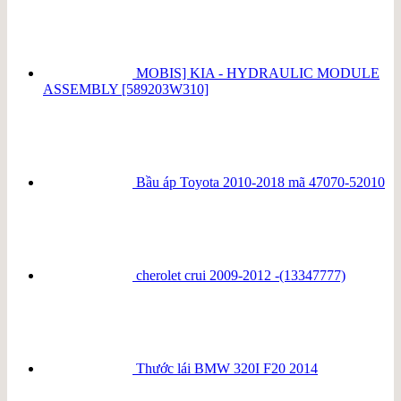
MOBIS] KIA - HYDRAULIC MODULE
ASSEMBLY [589203W310]
Bầu áp Toyota 2010-2018 mã 47070-52010
cherolet crui 2009-2012 -(13347777)
Thước lái BMW 320I F20 2014