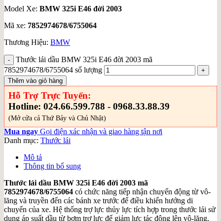
Model Xe:
BMW 325i E46 đời 2003
Mã xe:
7852974678/6755064
Thương Hiệu:
BMW
Thước lái dầu BMW 325i E46 đời 2003 mã
7852974678/6755064 số lượng
Thêm vào giỏ hàng
Hỗ Trợ Trực Tuyến:
Hotline: 024.66.599.788 - 0968.33.88.39
(Mở cửa cả Thứ Bảy và Chủ Nhật)
Mua ngay
Gọi điện xác nhận và giao hàng tận nơi
Danh mục:
Thước lái
Mô tả
Thông tin bổ sung
Thước lái dầu BMW 325i E46 đời 2003 mã
7852974678/6755064
có chức năng tiếp nhận chuyển động từ vô-
lăng và truyền đến các bánh xe trước để điều khiển hướng di
chuyển của xe. Hệ thống trợ lực thủy lực tích hợp trong thước lái sử
dụng áp suất dầu từ bơm trợ lực để giảm lực tác động lên vô-lăng,