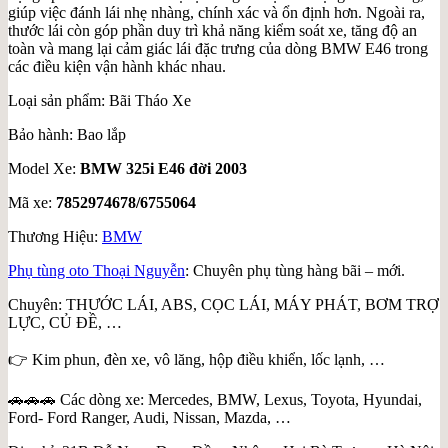
giúp việc đánh lái nhẹ nhàng, chính xác và ổn định hơn. Ngoài ra,
thước lái còn góp phần duy trì khả năng kiểm soát xe, tăng độ an
toàn và mang lại cảm giác lái đặc trưng của dòng BMW E46 trong
các điều kiện vận hành khác nhau.
Loại sản phẩm: Bãi Tháo Xe
Bảo hành: Bao lắp
Model Xe:
BMW 325i E46 đời 2003
Mã xe:
7852974678/6755064
Thương Hiệu:
BMW
Phụ tùng oto Thoại Nguyễn
: Chuyên phụ tùng hàng bãi – mới.
Chuyên: THƯỚC LÁI, ABS, CỌC LÁI, MÁY PHÁT, BƠM TRỢ
LỰC, CỦ ĐỀ, …
👉 Kim phun, đèn xe, vô lăng, hộp điều khiển, lốc lạnh, …
🚗🚗🚗 Các dòng xe: Mercedes, BMW, Lexus, Toyota, Hyundai,
Ford- Ford Ranger, Audi, Nissan, Mazda, …