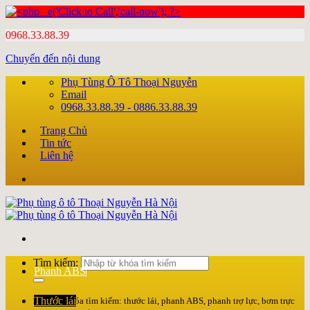
0968.33.88.39
Chuyển đến nội dung
Phụ Tùng Ô Tô Thoại Nguyễn
Email
0968.33.88.39 - 0886.33.88.39
Trang Chủ
Tin tức
Liên hệ
Tìm kiếm:
Phanh ABS
Thước lái
Nhập từ khóa tìm kiếm: thước lái, phanh ABS, phanh trợ lực, bơm trực