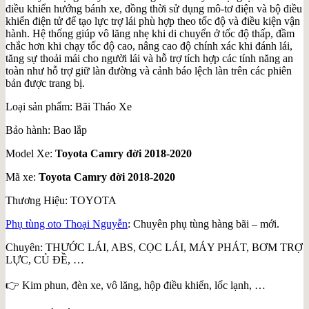
điều khiển hướng bánh xe, đồng thời sử dụng mô-tơ điện và bộ điều
khiển điện tử để tạo lực trợ lái phù hợp theo tốc độ và điều kiện vận
hành. Hệ thống giúp vô lăng nhẹ khi di chuyển ở tốc độ thấp, đầm
chắc hơn khi chạy tốc độ cao, nâng cao độ chính xác khi đánh lái,
tăng sự thoải mái cho người lái và hỗ trợ tích hợp các tính năng an
toàn như hỗ trợ giữ làn đường và cảnh báo lệch làn trên các phiên
bản được trang bị.
Loại sản phẩm: Bãi Tháo Xe
Bảo hành: Bao lắp
Model Xe:
Toyota Camry đời 2018-2020
Mã xe:
Toyota Camry đời 2018-2020
Thương Hiệu: TOYOTA
Phụ tùng oto Thoại Nguyễn
: Chuyên phụ tùng hàng bãi – mới.
Chuyên: THƯỚC LÁI, ABS, CỌC LÁI, MÁY PHÁT, BƠM TRỢ
LỰC, CỦ ĐỀ, …
👉 Kim phun, đèn xe, vô lăng, hộp điều khiển, lốc lạnh, …