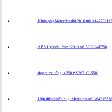
Khóa phụ Mercedes đời 2016 mã A14773011
ABS Hyundai Poter 2010 mã 58920-4F750
day curoa tông is 250 (99367_C1550)
Hộp điều khiển bugi Mercedes mã A6421533