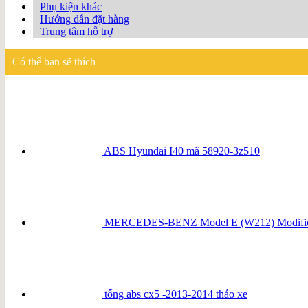
Phụ kiện khác
Hướng dẫn đặt hàng
Trung tâm hỗ trợ
Có thể bạn sẽ thích
ABS Hyundai I40 mã 58920-3z510
MERCEDES-BENZ Model E (W212) Modification
tổng abs cx5 -2013-2014 tháo xe