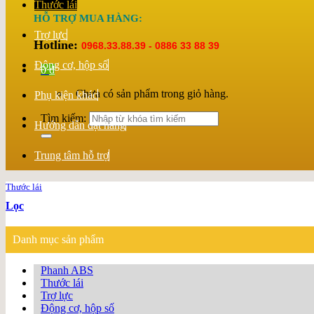
Thước lái
HỖ TRỢ MUA HÀNG:
Trợ lực
Hotline:
0968.33.88.39 - 0886 33 88 39
Động cơ, hộp số
0
₫
Chưa có sản phẩm trong giỏ hàng.
Phụ kiện khác
Tìm kiếm:
Hướng dẫn đặt hàng
Trung tâm hỗ trợ
Thước lái
Lọc
Danh mục sản phẩm
Phanh ABS
Thước lái
Trợ lực
Động cơ, hộp số