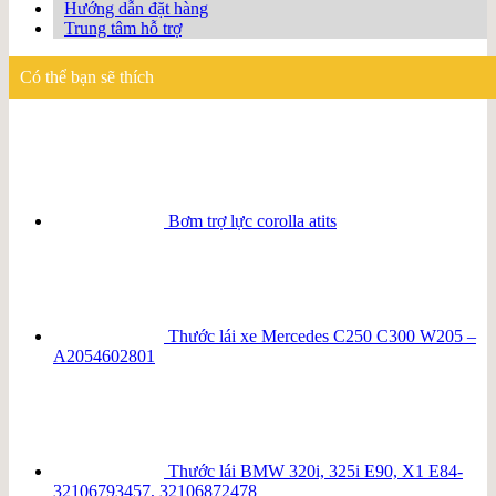
Hướng dẫn đặt hàng
Trung tâm hỗ trợ
Có thể bạn sẽ thích
Bơm trợ lực corolla atits
Thước lái xe Mercedes C250 C300 W205 –
A2054602801
Thước lái BMW 320i, 325i E90, X1 E84-
32106793457, 32106872478