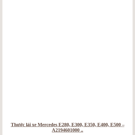
Thước lái xe Mercedes E280, E300, E350, E400, E500 –
A2194601000 ..