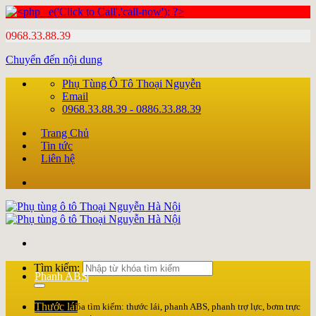
0968.33.88.39
Chuyển đến nội dung
Phụ Tùng Ô Tô Thoại Nguyễn
Email
0968.33.88.39 - 0886.33.88.39
Trang Chủ
Tin tức
Liên hệ
Tìm kiếm:
Phanh ABS
Thước lái
Nhập từ khóa tìm kiếm: thước lái, phanh ABS, phanh trợ lực, bơm trực