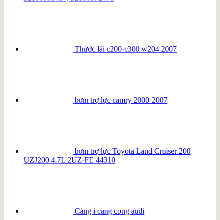
Thước lái c200-c300 w204 2007
bơm trợ lực camry 2000-2007
bơm trợ lực Toyota Land Cruiser 200
UZJ200 4.7L 2UZ-FE 44310
Càng i cang cong audi