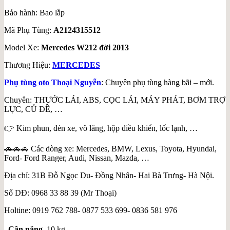
Bảo hành: Bao lắp
Mã Phụ Tùng:
A2124315512
Model Xe:
Mercedes W212 đời 2013
Thương Hiệu:
MERCEDES
Phụ tùng oto Thoại Nguyễn
: Chuyên phụ tùng hàng bãi – mới.
Chuyên: THƯỚC LÁI, ABS, CỌC LÁI, MÁY PHÁT, BƠM TRỢ
LỰC, CỦ ĐỀ, …
👉 Kim phun, đèn xe, vô lăng, hộp điều khiển, lốc lạnh, …
🚗🚗🚗 Các dòng xe: Mercedes, BMW, Lexus, Toyota, Hyundai,
Ford- Ford Ranger, Audi, Nissan, Mazda, …
Địa chỉ: 31B Đỗ Ngọc Du- Đồng Nhân- Hai Bà Trưng- Hà Nội.
Số DĐ: 0968 33 88 39 (Mr Thoại)
Holtine: 0919 762 788- 0877 533 699- 0836 581 976
Cân nặng
10 kg