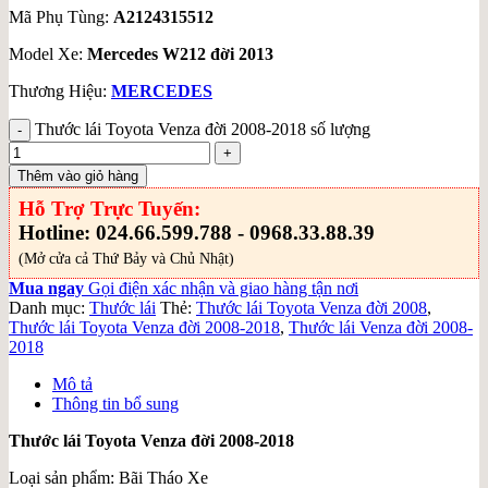
Mã Phụ Tùng:
A2124315512
Model Xe:
Mercedes W212 đời 2013
Thương Hiệu:
MERCEDES
Thước lái Toyota Venza đời 2008-2018 số lượng
Thêm vào giỏ hàng
Hỗ Trợ Trực Tuyến:
Hotline: 024.66.599.788 - 0968.33.88.39
(Mở cửa cả Thứ Bảy và Chủ Nhật)
Mua ngay
Gọi điện xác nhận và giao hàng tận nơi
Danh mục:
Thước lái
Thẻ:
Thước lái Toyota Venza đời 2008
,
Thước lái Toyota Venza đời 2008-2018
,
Thước lái Venza đời 2008-
2018
Mô tả
Thông tin bổ sung
Thước lái Toyota Venza đời 2008-2018
Loại sản phẩm: Bãi Tháo Xe