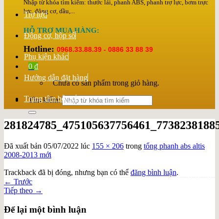
Nhập từ khóa tìm kiếm: thước lái, phanh ABS, phanh trợ lực, bơm trực
lực, động cơ, dầu,...
Trợ lực
HỖ TRỢ MUA HÀNG:
Động cơ, hộp số
Hotline:
0968.33.88.39 - 0886 33 88 39
Phụ kiện khác
0
₫
Hướng dẫn đặt hàng
Chưa có sản phẩm trong giỏ hàng.
Trung tâm hỗ trợ
Tìm kiếm:
281824785_475105637756461_7738238188
Đã xuất bản
05/07/2022
lúc
155 × 206
trong
tổng phanh abs altis
2008-2013 mới
Trackback đã bị đóng, nhưng bạn có thể
đăng bình luận
.
←
Trước
Tiếp theo
→
Để lại một bình luận