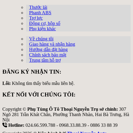
Thước lái
Phanh ABS
Trợ lực
Động cơ, hộp số
Phụ kiện khác
Về chúng tôi
Giao hàng và nhận hàng
Hướng dẫn đặt hàng
Chính sách bảo mật
Trung tâm hỗ trợ
ĐĂNG KÝ NHẬN TIN:
Lỗi:
Không tìm thấy biểu mẫu liên hệ.
KẾT NỐI VỚI CHÚNG TÔI:
Copyright ©
Phụ Tùng Ô Tô Thoại Nguyễn Trụ sở chính:
307
Ngõ 281 Trần Khát Chân, Phường Thanh Nhàn, Hai Bà Trưng, Hà
Nội
Hotline:
024.66.599.788 - 0968.33.88.39 - 0886 33 88 39