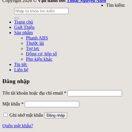
Copyright 2026 ©
Vận hành bởi
Thoại Nguyễn Auto
Tìm kiếm:
Trang chủ
Giới Thiệu
Sản phẩm
Phanh ABS
Thước lái
Trợ lực
Động cơ, hộp số
Phụ kiện khác
Tin tức
Liên hệ
Đăng nhập
Tên tài khoản hoặc địa chỉ email
*
Mật khẩu
*
Ghi nhớ mật khẩu
Đăng nhập
Quên mật khẩu?