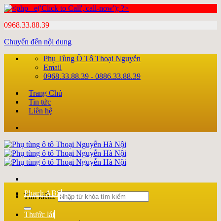
0968.33.88.39
Chuyển đến nội dung
Phụ Tùng Ô Tô Thoại Nguyễn
Email
0968.33.88.39 - 0886.33.88.39
Trang Chủ
Tin tức
Liên hệ
Phanh ABS
Tìm kiếm:
Thước lái