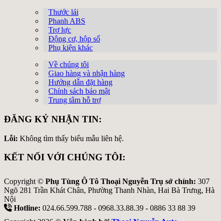
Thước lái
Phanh ABS
Trợ lực
Động cơ, hộp số
Phụ kiện khác
Về chúng tôi
Giao hàng và nhận hàng
Hướng dẫn đặt hàng
Chính sách bảo mật
Trung tâm hỗ trợ
ĐĂNG KÝ NHẬN TIN:
Lỗi:
Không tìm thấy biểu mẫu liên hệ.
KẾT NỐI VỚI CHÚNG TÔI:
Copyright ©
Phụ Tùng Ô Tô Thoại Nguyễn Trụ sở chính:
307
Ngõ 281 Trần Khát Chân, Phường Thanh Nhàn, Hai Bà Trưng, Hà
Nội
Hotline:
024.66.599.788 - 0968.33.88.39 - 0886 33 88 39