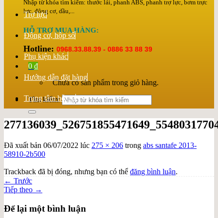
Nhập từ khóa tìm kiếm: thước lái, phanh ABS, phanh trợ lực, bơm trực
lực, động cơ, dầu,...
Trợ lực
HỖ TRỢ MUA HÀNG:
Động cơ, hộp số
Hotline:
0968.33.88.39 - 0886 33 88 39
Phụ kiện khác
0
₫
Hướng dẫn đặt hàng
Chưa có sản phẩm trong giỏ hàng.
Trung tâm hỗ trợ
Tìm kiếm:
277136039_526751855471649_5548031770
Đã xuất bản
06/07/2022
lúc
275 × 206
trong
abs santafe 2013-
58910-2b500
Trackback đã bị đóng, nhưng bạn có thể
đăng bình luận
.
←
Trước
Tiếp theo
→
Để lại một bình luận