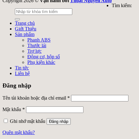
Copyright 2026 ©
Vận hành bởi
Thoại Nguyễn Auto
Tìm kiếm:
Trang chủ
Giới Thiệu
Sản phẩm
Phanh ABS
Thước lái
Trợ lực
Động cơ, hộp số
Phụ kiện khác
Tin tức
Liên hệ
Đăng nhập
Tên tài khoản hoặc địa chỉ email
*
Mật khẩu
*
Ghi nhớ mật khẩu
Đăng nhập
Quên mật khẩu?