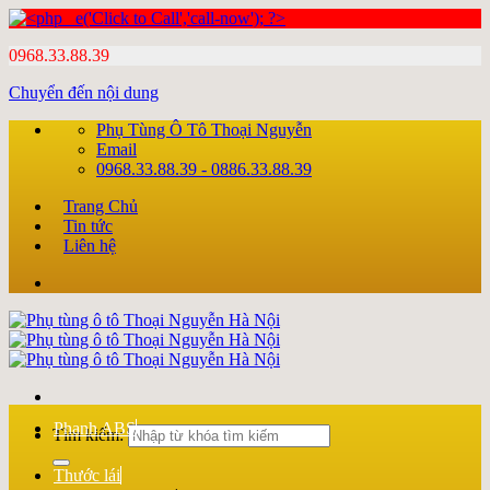
0968.33.88.39
Chuyển đến nội dung
Phụ Tùng Ô Tô Thoại Nguyễn
Email
0968.33.88.39 - 0886.33.88.39
Trang Chủ
Tin tức
Liên hệ
Phanh ABS
Tìm kiếm:
Thước lái