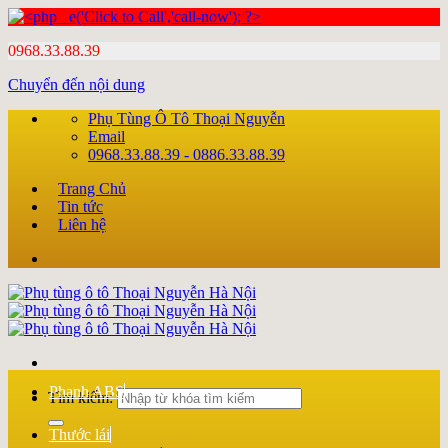
0968.33.88.39
Chuyển đến nội dung
Phụ Tùng Ô Tô Thoại Nguyễn
Email
0968.33.88.39 - 0886.33.88.39
Trang Chủ
Tin tức
Liên hệ
Phanh ABS
Tìm kiếm:
Thước lái