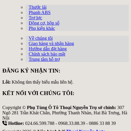
Thước lái
Phanh ABS
Trợ lực
Động cơ, hộp số
Phụ kiện khác
Về chúng tôi
Giao hàng và nhận hàng
Hướng dẫn đặt hàng
Chính sách bảo mật
Trung tâm hỗ trợ
ĐĂNG KÝ NHẬN TIN:
Lỗi:
Không tìm thấy biểu mẫu liên hệ.
KẾT NỐI VỚI CHÚNG TÔI:
Copyright ©
Phụ Tùng Ô Tô Thoại Nguyễn Trụ sở chính:
307
Ngõ 281 Trần Khát Chân, Phường Thanh Nhàn, Hai Bà Trưng, Hà
Nội
Hotline:
024.66.599.788 - 0968.33.88.39 - 0886 33 88 39