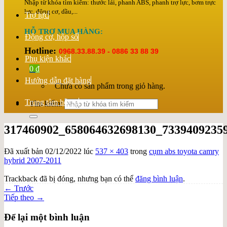
Nhập từ khóa tìm kiếm: thước lái, phanh ABS, phanh trợ lực, bơm trực
lực, động cơ, dầu,...
Trợ lực
HỖ TRỢ MUA HÀNG:
Động cơ, hộp số
Hotline:
0968.33.88.39 - 0886 33 88 39
Phụ kiện khác
0
₫
Hướng dẫn đặt hàng
Chưa có sản phẩm trong giỏ hàng.
Trung tâm hỗ trợ
Tìm kiếm:
317460902_658064632698130_7339409235
Đã xuất bản
02/12/2022
lúc
537 × 403
trong
cụm abs toyota camry
hybrid 2007-2011
Trackback đã bị đóng, nhưng bạn có thể
đăng bình luận
.
←
Trước
Tiếp theo
→
Để lại một bình luận