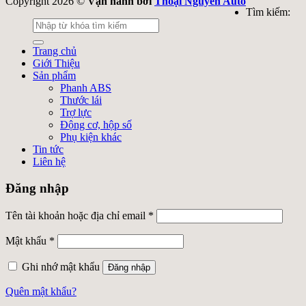
Copyright 2026 ©
Vận hành bởi
Thoại Nguyễn Auto
Tìm kiếm:
Trang chủ
Giới Thiệu
Sản phẩm
Phanh ABS
Thước lái
Trợ lực
Động cơ, hộp số
Phụ kiện khác
Tin tức
Liên hệ
Đăng nhập
Tên tài khoản hoặc địa chỉ email
*
Mật khẩu
*
Ghi nhớ mật khẩu
Đăng nhập
Quên mật khẩu?