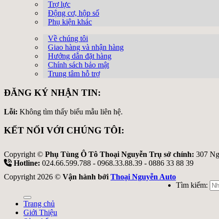
Trợ lực
Động cơ, hộp số
Phụ kiện khác
Về chúng tôi
Giao hàng và nhận hàng
Hướng dẫn đặt hàng
Chính sách bảo mật
Trung tâm hỗ trợ
ĐĂNG KÝ NHẬN TIN:
Lỗi:
Không tìm thấy biểu mẫu liên hệ.
KẾT NỐI VỚI CHÚNG TÔI:
Copyright ©
Phụ Tùng Ô Tô Thoại Nguyễn Trụ sở chính:
307 Ng
Hotline:
024.66.599.788 - 0968.33.88.39 - 0886 33 88 39
Copyright 2026 ©
Vận hành bởi
Thoại Nguyễn Auto
Tìm kiếm:
Trang chủ
Giới Thiệu