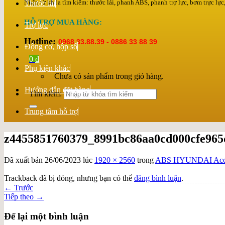
Nhập từ khóa tìm kiếm: thước lái, phanh ABS, phanh trợ lực, bơm trực lực, 
Thước lái
HỖ TRỢ MUA HÀNG:
Trợ lực
Hotline:
0968.33.88.39 - 0886 33 88 39
Động cơ, hộp số
0
₫
Phụ kiện khác
Chưa có sản phẩm trong giỏ hàng.
Hướng dẫn đặt hàng
Tìm kiếm:
Trung tâm hỗ trợ
z4455851760379_8991bc86aa0cd000cfe965
Đã xuất bản
26/06/2023
lúc
1920 × 2560
trong
ABS HYUNDAI Acce
Trackback đã bị đóng, nhưng bạn có thể
đăng bình luận
.
←
Trước
Tiếp theo
→
Để lại một bình luận