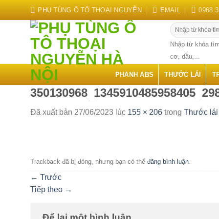
Chuyển
PHỤ TÙNG Ô TÔ THOẠI NGUYỄN
EMAIL
0968.3
đến
Tìm
nội
kiếm:
dung
Nhập từ khóa tìm
cơ, dầu,...
PHANH ABS
THƯỚC LÁI
T
350130968_1345910485958405_29
Đã xuất bản
27/06/2023
lúc
155 × 206
trong
Thước lái
Trackback đã bị đóng, nhưng bạn có thể
đăng bình luận
.
←
Trước
Tiếp theo
→
Để lại một bình luận