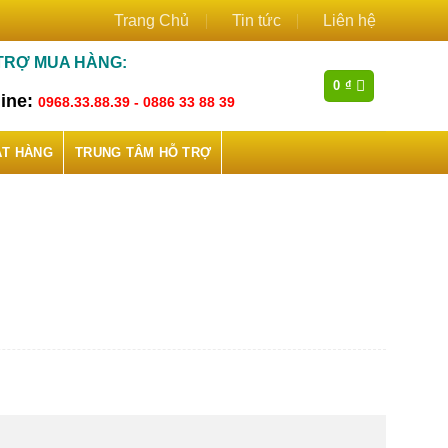
Trang Chủ
Tin tức
Liên hệ
TRỢ MUA HÀNG:
0
₫
line:
0968.33.88.39 - 0886 33 88 39
ẶT HÀNG
TRUNG TÂM HỖ TRỢ